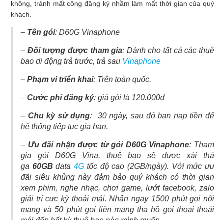
không, tránh mất công đăng ký nhầm làm mất thời gian của quý
khách.
–
Tên gói
: D60G Vinaphone
–
Đối tượng được tham gia
: Dành cho tất cả các thuê
bao di động trả trước, trả sau
Vinaphone
–
Phạm vi triển khai
: Trên toàn quốc.
–
Cước phí
đăng ký
: giá gói là 120.000đ
–
Chu kỳ sử dụng
: 30 ngày, sau đó bạn nạp tiền để
hệ thống tiếp tục gia hạn.
–
Ưu đãi nhận được từ gói D60G Vinaphone
: Tham
gia gói D60G Vina, thuê bao sẽ được xài thả
ga
60GB
data
4G
tốc độ cao (2GB/ngày). Với mức ưu
đãi siêu khủng này đảm bảo quý khách có thời gian
xem phim, nghe nhạc, chơi game, lướt facebook, zalo
giải trí cực kỳ thoải mái. Nhận ngay 1500 phút gọi nội
mạng và 50 phút gọi liên mạng tha hồ gọi thoại thoải