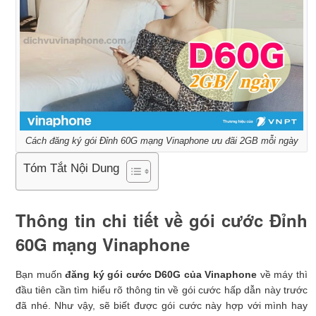
Cách đăng ký gói Đỉnh 60G mạng Vinaphone ưu đãi 2GB mỗi ngày
Tóm Tắt Nội Dung
Thông tin chi tiết về gói cước Đỉnh
60G mạng Vinaphone
Bạn muốn
đăng ký gói cước D60G của Vinaphone
về máy thì
đầu tiên cần tìm hiểu rõ thông tin về gói cước hấp dẫn này trước
đã nhé. Như vậy, sẽ biết được gói cước này hợp với mình hay