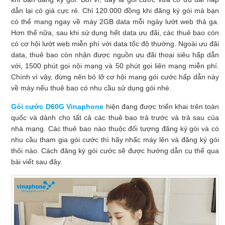
dẫn lại có giá cực rẻ. Chỉ 120.000 đồng khi đăng ký gói mà bạn
có thể mang ngay về máy 2GB data mỗi ngày lướt web thả ga.
Hơn thế nữa, sau khi sử dụng hết data ưu đãi, các thuê bao còn
có cơ hội lướt web miễn phí với data tốc độ thường. Ngoài ưu đãi
data, thuê bao còn nhận được nguồn ưu đãi thoại siêu hấp dẫn
với, 1500 phút gọi nội mạng và 50 phút gọi liên mạng miễn phí.
Chính vì vậy, đừng nên bỏ lỡ cơ hội mang gói cước hấp dẫn này
về máy nếu thuê bao có nhu cầu sử dụng gói nhé.
Gói cước D60G Vinaphone
hiện đang được triển khai trên toàn
quốc và dành cho tất cả các thuê bao trả trước và trả sau của
nhà mạng. Các thuê bao nào thuộc đối tượng đăng ký gói và có
nhu cầu tham gia gói cước thì hãy nhấc máy lên và đăng ký gói
thôi nào. Cách đăng ký gói cước sẽ được hướng dẫn cụ thể qua
bài viết sau đây.