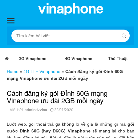
3G Vinaphone
4G Vinaphone
Thủ Thuật
Home
»
4G LTE Vinaphone
»
Cách đăng ký gói Đỉnh 60G
mạng Vinaphone ưu đãi 2GB mỗi ngày
Cách đăng ký gói Đỉnh 60G mạng
Vinaphone ưu đãi 2GB mỗi ngày
Viết bởi:
admindvvina
-
22/01/2020
Lướt web, gọi thoại thả ga không lo về giá là những gì mà
gói
cước Đỉnh 60G (hay D60G) Vinaphone
sẽ mang lại cho bạn
khi bạn đăng ký gói. Bởi vì, đây là gói cước vừa có ưu đãi hấp