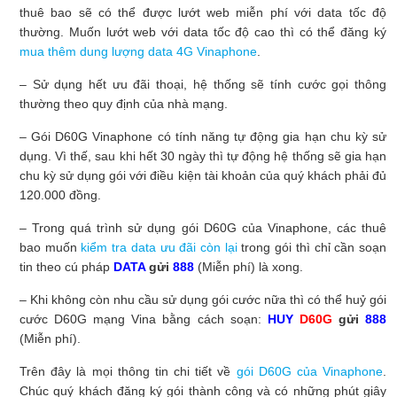
thuê bao sẽ có thể được lướt web miễn phí với data tốc độ
thường. Muốn lướt web với data tốc độ cao thì có thể đăng ký
mua thêm dung lượng data 4G Vinaphone
.
– Sử dụng hết ưu đãi thoại, hệ thống sẽ tính cước gọi thông
thường theo quy định của nhà mạng.
– Gói D60G Vinaphone có tính năng tự động gia hạn chu kỳ sử
dụng. Vì thế, sau khi hết 30 ngày thì tự động hệ thống sẽ gia hạn
chu kỳ sử dụng gói với điều kiện tài khoản của quý khách phải đủ
120.000 đồng.
– Trong quá trình sử dụng gói D60G của Vinaphone, các thuê
bao muốn
kiểm tra data ưu đãi còn lại
trong gói thì chỉ cần soạn
tin theo cú pháp
DATA
gửi
888
(Miễn phí) là xong.
– Khi không còn nhu cầu sử dụng gói cước nữa thì có thể huỷ gói
cước D60G mạng Vina bằng cách soạn:
HUY
D60G
gửi
888
(Miễn phí).
Trên đây là mọi thông tin chi tiết về
gói D60G của Vinaphone
.
Chúc quý khách đăng ký gói thành công và có những phút giây