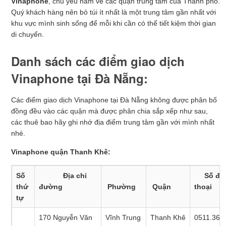
Vinaphone
, chủ yếu nằm về các quận trung tâm của Thành phố.
Quý khách hàng nên bỏ túi ít nhất là một trung tâm gần nhất với
khu vực mình sinh sống để mỗi khi cần có thể tiết kiệm thời gian
di chuyển.
Danh sách các điểm giao dịch
Vinaphone tại Đà Nẵng:
Các điểm giao dịch Vinaphone tại Đà Nẵng không được phân bố
đồng đều vào các quận mà được phân chia sắp xếp như sau,
các thuê bao hãy ghi nhớ địa điểm trung tâm gần với mình nhất
nhé.
Vinaphone quận Thanh Khê:
Số
Địa chỉ
Số điệ
thứ
đường
Phường
Quận
thoại
tự
170 Nguyễn Văn
Vĩnh Trung
Thanh Khê
0511.365