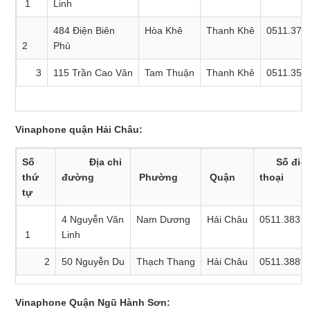
1
Linh
484 Điện Biên
Hòa Khê
Thanh Khê
0511.372
2
Phủ
3
115 Trần Cao Vân
Tam Thuận
Thanh Khê
0511.353
Vinaphone quận Hải Châu:
Số
Địa chỉ
Số điệ
thứ
đường
Phường
Quận
thoại
tự
4 Nguyễn Văn
Nam Dương
Hải Châu
0511.3837
1
Linh
2
50 Nguyễn Du
Thạch Thang
Hải Châu
0511.3889
Vinaphone Quận Ngũ Hành Sơn: