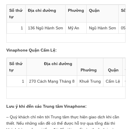
Số thứ
Địa chỉ đường
Phường
Quận
Số đ
tự
1
136 Ngũ Hành Sơn
Mỹ An
Ngũ Hành Sơn
051
Vinaphone Quận Cẩm Lệ:
Số thứ
Địa chỉ đường
S
tự
Phường
Quận
th
1
270 Cách Mạng Tháng 8
Khuê Trung
Cẩm Lệ
0
Lưu ý khi đến các Trung tâm Vinaphone:
– Quý khách chỉ nên tới Trung tâm thực hiện giao dịch khi cần
thiết. Nếu những vấn đề có thể được hỗ trợ qua tổng đài thì