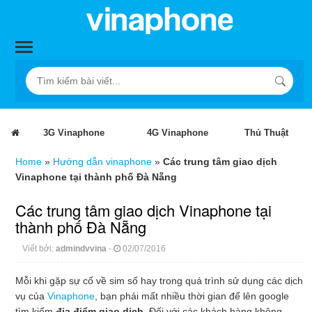
3G Vinaphone
4G Vinaphone
Thủ Thuật
Home
»
Hướng dẫn vinaphone
»
Các trung tâm giao dịch
Vinaphone tại thành phố Đà Nẵng
Các trung tâm giao dịch Vinaphone tại
thành phố Đà Nẵng
Viết bởi:
admindvvina
-
02/07/2016
Mỗi khi gặp sự cố về sim số hay trong quá trình sử dụng các dịch
vụ của
Vinaphone
, bạn phải mất nhiều thời gian để lên google
tìm kiếm
địa điểm giao dịch.
Đối với các khách hàng không