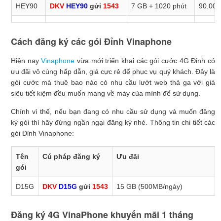
Gọi
HEY90
DKV
HEY90
gửi
1543
7 GB + 1020 phút
90.000
miễn
phí +
HEY125
DKV
HEY125
gửi
1543
10 GB + 1550 phút
125.00
60
Cách đăng ký các gói Đỉnh Vinaphone
HEY145
DKV
HEY145
gửi
1543
12 GB + 1570
145.00
SMS
phút
Hiện nay
Vinaphone
vừa mới triển khai các gói cước 4G Đỉnh có
B100
DKV
B100
gửi
1543
1,2
100.000đ
30
ưu đãi vô cùng hấp dẫn, giá cực rẻ để phục vụ quý khách. Đây là
HEY195
DKV
HEY195
gửi
1543
15 GB + 2100 phút
195.00
GB +
ngày
gói cước mà thuê bao nào có nhu cầu lướt web thả ga với giá
250
siêu tiết kiệm đều muốn mang về máy của mình để sử dụng.
phút
+ 250
Chính vì thế, nếu bạn đang có nhu cầu sử dụng và muốn đăng
SMS
ký gói thì hãy đừng ngần ngại đăng ký nhé. Thông tin chi tiết các
gói Đỉnh Vinaphone:
B129
DKV
B129
gửi
1543
1,2
129.000đ
30
GB +
ngày
Tên
Cú pháp đăng ký
Ưu đãi
Gọi
gói
miễn
phí
D15G
DKV
D15G
gửi
1543
15 GB (500MB/ngày)
+ 60
SM
D30G
DKV
D30G
gửi
1543
30 GB (1GB/ngày)
Đăng ký 4G VinaPhone khuyến mãi 1 tháng