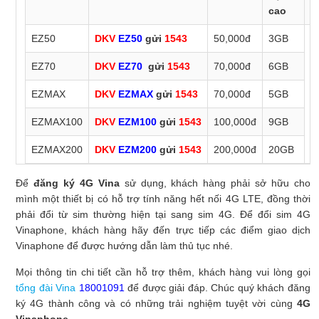
cao
EZ50
DKV
EZ50
gửi
1543
50,000đ
3GB
3
n
EZ70
DKV
EZ70
gửi
1543
70,000đ
6GB
EZMAX
DKV
EZMAX
gửi
1543
70,000đ
5GB
EZMAX100
DKV
EZM100
gửi
1543
100,000đ
9GB
EZMAX200
DKV
EZM200
gửi
1543
200,000đ
20GB
Để
đăng ký 4G Vina
sử dụng, khách hàng phải sở hữu cho
mình một thiết bị có hỗ trợ tính năng hết nối 4G LTE, đồng thời
phải đổi từ sim thường hiện tại sang sim 4G. Để đổi sim 4G
Vinaphone, khách hàng hãy đến trực tiếp các điểm giao dịch
Vinaphone để được hướng dẫn làm thủ tục nhé.
Mọi thông tin chi tiết cần hỗ trợ thêm, khách hàng vui lòng gọi
tổng đài Vina
18001091
để được giải đáp. Chúc quý khách đăng
ký 4G thành công và có những trải nghiệm tuyệt vời cùng
4G
Vinaphone
.