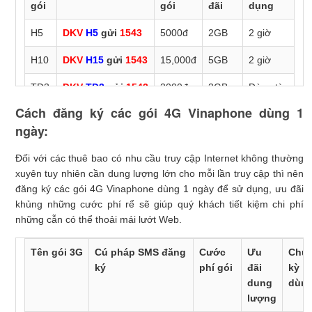
gói
gói
đãi
dụng
H5
DKV
H5
gửi
1543
5000đ
2GB
2 giờ
H10
DKV
H15
gửi
1543
15,000đ
5GB
2 giờ
TD3
DKV
TD3
gửi
1543
3000đ
3GB
Dùng từ
0h đến
Cách đăng ký các gói 4G Vinaphone dùng 1
6h sáng
ngày:
TD5
DKV
TD5
gửi
1543
5000đ
Không
Dùng từ
Đối với các thuê bao có nhu cầu truy cập Internet không thường
giới
0h đến
xuyên tuy nhiên cần dung lượng lớn cho mỗi lần truy cập thì nên
hạn
6h sáng
đăng ký các gói 4G Vinaphone dùng 1 ngày để sử dụng, ưu đãi
khủng những cước phí rể sẽ giúp quý khách tiết kiệm chi phí
những cẫn có thể thoải mái lướt Web.
Tên gói 3G
Cú pháp SMS đăng
Cước
Ưu
Chu
ký
phí gói
đãi
kỳ
dung
dùn
lượng