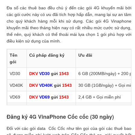
D60G
DKV
D60G
gửi
1543
60 GB (2GB/ngày) + 1.550
Đa số các thuê bao đều chú ý đến các gói 4G khuyến mãi bởi
phút
các gói cước này có ưu đãi tích hợp hấp dẫn, mang lại sự an tâm
D15P
DKV
D15P
gửi
1543
15 GB (500MB/ngày) + 1000
cho quý khách hàng mỗi khi sử dụng. Các gói 4G Vinaphone
phút
khuyến mãi theo tháng hiện nay có rất nhiều mức cước sử dụng,
thế nên, quý khách có thể thoải mái lựa chọn 1 gói phù hợp với
D30P
DKV
D30P
gửi
1543
30 GB (1GB/ngày) + 1530 phút
điều kiện sử dụng của mình.
Tên
Cú pháp đăng ký
Ưu đãi
gói
VD30
DKV
VD30
gửi
1543
6 GB (200MB/ngày) + 200 ph
VD40K
DKV
VD40K
gửi
1543
30 GB (1GB/ngày) + Gọi miễn
VD69
DKV
VD69
gửi
1543
2,4 GB + Gọi miễn phí
VD75K
DKV
VD75
gửi
1543
30 GB (1GB/ngày) + Gọi miễn
Đăng ký 4G VinaPhone Cốc cốc (30 ngày)
VD149
DKV
VD149
gửi
1543
120 GB (4GB/ngày) + Gọi mi
Đối với các gói data Cốc Cốc như tên gọi của gói các thuê bao
THAGA
DKV
THAGA
gửi
1543
102 GB
sẽ được miễn phí lướt web trên Cốc Cốc thả ga, giải quyết hết