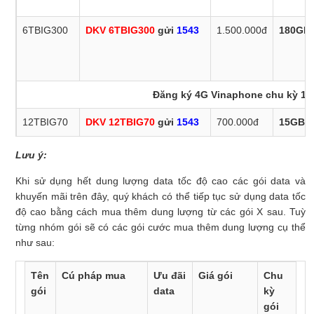
6TBIG300
DKV 6TBIG300
gửi
1543
1.500.000đ
180GB 
Đăng ký 4G Vinaphone chu kỳ 12
12TBIG70
DKV 12TBIG70
gửi
1543
700.000đ
15GB x
Lưu ý:
Khi sử dụng hết dung lượng data tốc độ cao các gói data và
12TBIG90
DKV 12TBIG90
gửi
1543
900.000đ
30GB x
khuyến mãi trên đây, quý khách có thể tiếp tục sử dụng data tốc
độ cao bằng cách mua thêm dung lượng từ các gói X sau. Tuỳ
từng nhóm gói sẽ có các gói cước mua thêm dung lượng cụ thể
như sau:
12TBIG120
DKV 12TBIG120
gửi
1543
1.200.000đ
60GB x
Tên
Cú pháp mua
Ưu đãi
Giá gói
Chu
gói
data
kỳ
gói
12TBIG200
DKV 12TBIG200
gửi
1543
2.000.000đ
120GB 