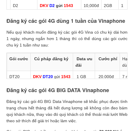
D2
DKV
D2
gửi
1543
10,000đ
2GB
1
ngày
Đăng ký các gói 4G dùng 1 tuần của Vinaphone
D7
DKV
D7
gửi
1543
7000đ
1,2GB
1
ngày
Nếu quý khách muốn đăng ký các gói 4G Vina có chu kỳ dài hơn
1 ngày, nhưng ngắn hơn 1 tháng thì có thể dùng các gói cước
chu kỳ 1 tuần như sau:
VD2K
DKV
VD2K
gửi
1543
2000đ
1GB +
1
miễn
Ngày
Gói
cước
Cú pháp
đăng ký
Data
ưu
Cước
phí
Hạn
phí
đãi
dùn
gọi
DT20
DKV
DT20
gửi
1543
1 GB
20.000đ
7 ng
VD3K
DKV
VD3K
gửi
1543
3000đ
1GB +
1
Free
ngày
DT30
DKV
DT30
gửi
1543
7 GB
30.000đ
7 ng
Đăng ký các gói 4G BIG DATA Vinaphone
gọi
dưới
Đăng ký các gói 4G BIG Data Vinaphone sẽ khắc phục được tình
10
trạng chưa hết tháng đã hết dung lượng sẽ không còn đeo bám
phút
quý khách nữa, thay vào đó quý khách có thể thoải mái lướt Web
theo sở thích để giải trí hoặc làm việc.