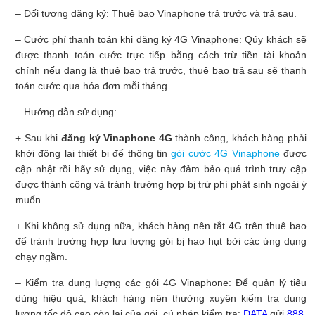
– Đối tượng đăng ký: Thuê bao Vinaphone trả trước và trả sau.
– Cước phí thanh toán khi đăng ký 4G Vinaphone: Qúy khách sẽ
được thanh toán cước trực tiếp bằng cách trừ tiền tài khoản
chính nếu đang là thuê bao trả trước, thuê bao trả sau sẽ thanh
toán cước qua hóa đơn mỗi tháng.
– Hướng dẫn sử dụng:
+ Sau khi
đăng ký Vinaphone 4G
thành công, khách hàng phải
khởi động lại thiết bị để thông tin
gói cước 4G Vinaphone
được
cập nhật rồi hãy sử dụng, việc này đảm bảo quá trình truy cập
được thành công và tránh trường hợp bị trừ phí phát sinh ngoài ý
muốn.
+ Khi không sử dụng nữa, khách hàng nên tắt 4G trên thuê bao
để tránh trường hợp lưu lượng gói bị hao hụt bởi các ứng dụng
chạy ngầm.
– Kiểm tra dung lượng các gói 4G Vinaphone: Để quản lý tiêu
dùng hiệu quả, khách hàng nên thường xuyên kiểm tra dung
lượng tốc độ cao còn lại của gói, cú pháp kiểm tra:
DATA
gửi
888.