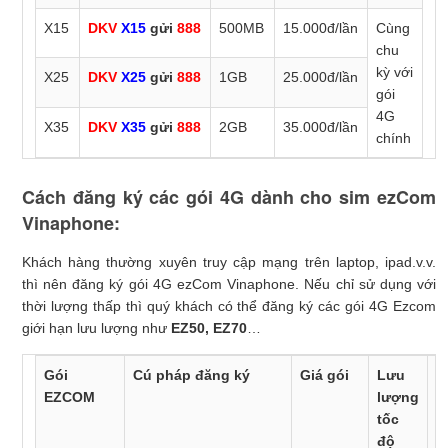
X15
DKV
X15
gửi
888
500MB
15.000đ/lần
Cùng
chu
kỳ với
X25
DKV
X25
gửi
888
1GB
25.000đ/lần
12TBIG300
DKV 12TBIG300
gửi
1543
3.000.000đ
180GB 
gói
4G
X35
DKV
X35
gửi
888
2GB
35.000đ/lần
chính
Cách đăng ký các gói 4G dành cho sim ezCom
Vinaphone:
Khách hàng thường xuyên truy cập mạng trên laptop, ipad.v.v.
thì nên đăng ký gói 4G ezCom Vinaphone. Nếu chỉ sử dụng với
thời lượng thấp thì quý khách có thể đăng ký các gói 4G Ezcom
giới hạn lưu lượng như
EZ50, EZ70
…
Gói
Cú pháp đăng ký
Giá gói
Lưu
C
EZCOM
lượng
k
tốc
g
độ