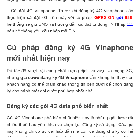
– Cài đặt 4G Vinaphone: Trước khi đăng ký 4G Vinaphone cần
thực hiện cài đặt 4G trên máy với cú pháp:
GPRS ON
gửi
888
hệ thống sẽ giử SMS và hướng dẫn cài đặt tự động => Nhập
111
nếu hệ thống yêu cầu nhập mã PIN.
Cú pháp đăng ký 4G Vinaphone
mới nhất hiện nay
Dù tốc độ vượt trội cùng chất lượng dịch vụ vượt xa mạng 3G,
nhưng
giá cước đăng ký 4G Vinaphone
vẫn không hề thay đổi.
Khách hàng có thể tham khảo thông tin bên dưới để chọn đăng
ký cho mình một gói cước phù hợp nhất nhé.
Đăng ký các gói 4G data phổ biến nhất
Gói 4G Vinaphone phổ biến nhất hiện nay là những gói được rất
nhiều thuê bao yêu thích và chọn lựa đăng ký sử dụng. Các gói
này không chỉ có ưu đãi hấp dẫn mà còn đa dạng chu kỳ có thể