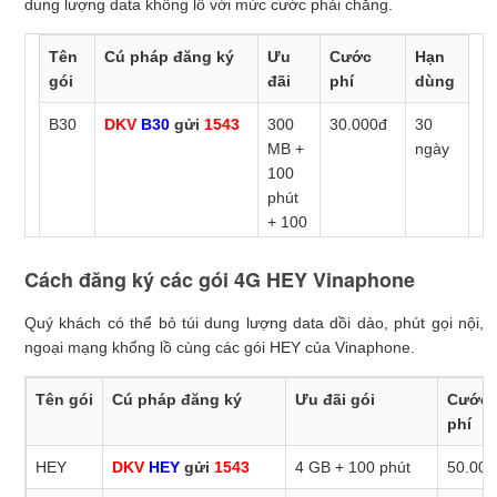
dung lượng data khổng lồ với mức cước phải chăng.
phim
truyện
Tên
Cú pháp đăng ký
Ưu
Cước
Hạn
thể
BIG200
DKV
BIG200
gửi
1543
200.000đ
120GB
gói
đãi
phí
dùng
thao,
NET
B30
DKV
B30
gửi
1543
300
30.000đ
30
Sport,
MB +
ngày
NET
100
BIG300
DKV
BIG300
gửi
1543
300.000đ
180GB
show
phút
Net
+ 100
Kids.
SMS
Cách đăng ký các gói 4G HEY Vinaphone
B50
DKV
B50
gửi
1543
600
50.000đ
30
MB +
ngày
Quý khách có thể bỏ túi dung lượng data dồi dào, phút gọi nội,
250
ngoại mạng khổng lồ cùng các gói HEY của Vinaphone.
phút
+ 250
Tên gói
Cú pháp đăng ký
Ưu đãi gói
Cước
SMS
phí
B99
DKV
B99
gửi
1543
600
99.000đ
30
HEY
DKV
HEY
gửi
1543
4 GB + 100 phút
50.000
MB +
ngày