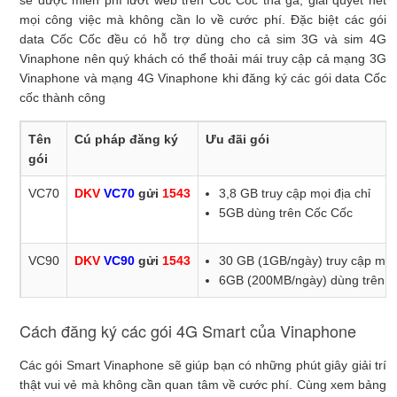
mọi công việc mà không cần lo về cước phí. Đặc biệt các gói
VD300
DKV
VD300
gửi
1543
– Gọi nội mạng≤ 10 phút đầu 
data Cốc Cốc đều có hỗ trợ dùng cho cả sim 3G và sim 4G
Vinaphone nên quý khách có thể thoải mái truy cập cả mạng 3G
VD350
DKV
VD350
gửi
1543
– Gọi nội mạng≤ 10 phút đầu 
Vinaphone và mạng 4G Vinaphone khi đăng ký các gói data Cốc
VD400
DKV
VD400
gửi
1543
– Gọi nội mạng≤ 10 phút đầu 
cốc thành công
VD500
DKV
VD500
gửi
1543
– Gọi nội mạng≤ 10 phút đầu 
Tên
Cú pháp đăng ký
Ưu đãi gói
gói
VC70
DKV
VC70
gửi
1543
3,8 GB truy cập mọi địa chỉ
5GB dùng trên Cốc Cốc
VC90
DKV
VC90
gửi
1543
30 GB (1GB/ngày) truy cập mọi 
6GB (200MB/ngày) dùng trên 
Cách đăng ký các gói 4G Smart của Vinaphone
Các gói Smart Vinaphone sẽ giúp bạn có những phút giây giải trí
thật vui vẻ mà không cần quan tâm về cước phí. Cùng xem bảng