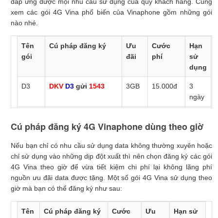
đáp ứng được mọi nhu cầu sử dụng của quý khách hàng. Cùng
xem các gói 4G Vina phổ biến của Vinaphone gồm những gói
nào nhé.
Tên
Cú pháp đăng ký
Ưu
Cước
Hạn
gói
đãi
phí
sử
dụng
D3
DKV
D3
gửi
1543
3GB
15.000đ
3
ngày
DT30
DKV
DT30
gửi
1543
7GB
30.000đ
7
Cú pháp đăng ký 4G Vinaphone dùng theo giờ
ngày
Nếu bạn chỉ có nhu cầu sử dụng data không thường xuyên hoặc
D60G
DKV
D60G
gửi
1543
60GB
120.000đ
30
chỉ sử dụng vào những dịp đột xuất thì nên chọn đăng ký các gói
ngày
4G Vina theo giờ để vừa tiết kiệm chi phí lại không lãng phí
BIG70
DKV
BIG70
gửi
1543
15GB
70.000đ
30
nguồn ưu đãi data được tặng. Một số gói 4G Vina sử dụng theo
ngày
giờ mà bạn có thể đăng ký như sau:
Tên
Cú pháp đăng ký
Cước
Ưu
Hạn sử