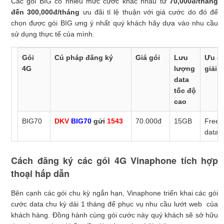
Các gói BIG có nhiều mức cước khác nhau từ
70,000đ/tháng
đến 300,000đ/tháng
ưu đãi tỉ lệ thuận với giá cước do đó để
chọn được gói BIG ưng ý nhất quý khách hãy dựa vào nhu cầu
sử dụng thực tế của mình.
Gói
Cú pháp đăng ký
Giá gói
Lưu
Ưu đã
4G
lượng
giải t
data
tốc độ
cao
BIG70
DKV
BIG70
gửi
1543
70.000đ
15GB
Free
data k
truy
cập ứ
Cách đăng ký các gói 4G Vinaphone tích hợp
dụng
BIG90
DKV
BIG90
gửi
1543
90.000đ
30GB
thoại hấp dẫn
MyTV
NET
Bên cạnh các gói chu kỳ ngắn hạn, Vinaphone triển khai các gói
xem t
cước data chu kỳ dài 1 tháng để phục vụ nhu cầu lướt web của
tức,
BIG120
DKV
BIG120
gửi
1543
120.000đ
60GB
khách hàng. Đồng hành cùng gói cước này quý khách sẽ sở hữu
chùm