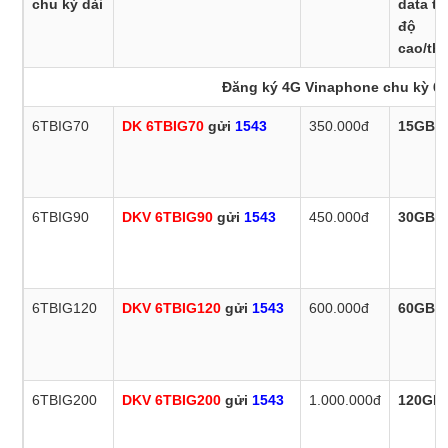
chu kỳ dài
data tố
độ
cao/th
Đăng ký 4G Vinaphone chu kỳ 6 
6TBIG70
DK 6TBIG70
gửi
1543
350.000đ
15GB x
6TBIG90
DKV 6TBIG90
gửi
1543
450.000đ
30GB x
6TBIG120
DKV 6TBIG120
gửi
1543
600.000đ
60GB x
6TBIG200
DKV 6TBIG200
gửi
1543
1.000.000đ
120GB 