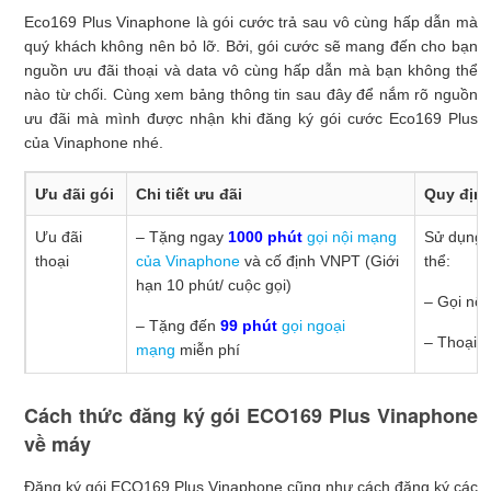
Eco169 Plus Vinaphone là gói cước trả sau vô cùng hấp dẫn mà
quý khách không nên bỏ lỡ. Bởi, gói cước sẽ mang đến cho bạn
nguồn ưu đãi thoại và data vô cùng hấp dẫn mà bạn không thể
nào từ chối. Cùng xem bảng thông tin sau đây để nắm rõ nguồn
ưu đãi mà mình được nhận khi đăng ký gói cước Eco169 Plus
của Vinaphone nhé.
Ưu đãi gói
Chi tiết ưu đãi
Quy định
Ưu đãi
– Tặng ngay
1000 phút
gọi nội mạng
Sử dụng h
thoại
của Vinaphone
và cố định VNPT (Giới
thể:
hạn 10 phút/ cuộc gọi)
– Gọi nộ
– Tặng đến
99 phút
gọi ngoại
– Thoại 
mạng
miễn phí
Ưu đãi data
Nhận ngay đến
4,8GB data
tốc độ cao
Hết ưu đã
Cách thức đăng ký gói ECO169 Plus Vinaphone
về máy
Đăng ký gói ECO169 Plus Vinaphone cũng như cách đăng ký các