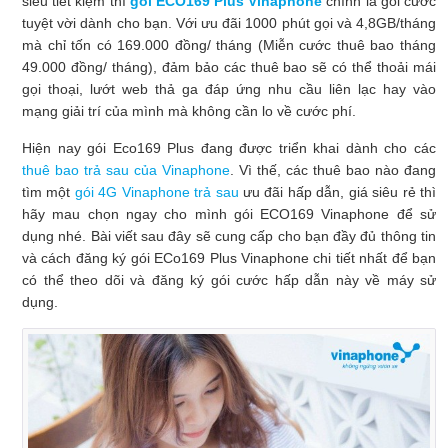
siêu tiết kiệm thì
gói ECO169 Plus Vinaphone
chính là gói cước
tuyệt vời dành cho bạn. Với ưu đãi 1000 phút gọi và 4,8GB/tháng
mà chỉ tốn có 169.000 đồng/ tháng (Miễn cước thuê bao tháng
49.000 đồng/ tháng), đảm bảo các thuê bao sẽ có thể thoải mái
gọi thoại, lướt web thả ga đáp ứng nhu cầu liên lạc hay vào
mạng giải trí của mình mà không cần lo về cước phí.
Hiện nay gói Eco169 Plus đang được triển khai dành cho các
thuê bao trả sau của Vinaphone
. Vì thế, các thuê bao nào đang
tìm một
gói 4G Vinaphone trả sau
ưu đãi hấp dẫn, giá siêu rẻ thì
hãy mau chọn ngay cho mình gói ECO169 Vinaphone để sử
dụng nhé. Bài viết sau đây sẽ cung cấp cho bạn đầy đủ thông tin
và cách đăng ký gói ECo169 Plus Vinaphone chi tiết nhất để bạn
có thể theo dõi và đăng ký gói cước hấp dẫn này về máy sử
dụng.