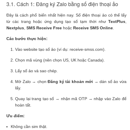
3.1. Cách 1: Đăng ký Zalo bằng số điện thoại ảo
Đây là cách phổ biến nhất hiện nay. Số điện thoại ảo có thể lấy
từ các trang hoặc ứng dụng tạo số tạm thời như
TextPlus
,
Nextplus
,
SMS Receive Free
hoặc
Receive SMS Online
.
Các bước thực hiện:
Vào website tạo số ảo (ví dụ: receive-smss.com).
Chọn mã vùng (nên chọn US, UK hoặc Canada).
Lấy số ảo và sao chép.
Mở Zalo → chọn
Đăng ký tài khoản mới
→ dán số ảo vừa
lấy.
Quay lại trang tạo số → nhận mã OTP → nhập vào Zalo để
hoàn tất.
Ưu điểm:
Không cần sim thật.