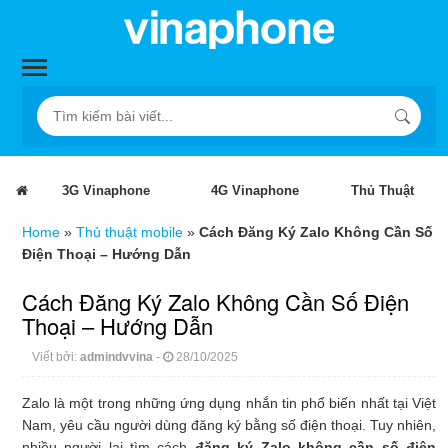
3G Vinaphone
4G Vinaphone
Thủ Thuật
Home
»
Thủ thuật mobile
»
Cách Đăng Ký Zalo Không Cần Số
Điện Thoại – Hướng Dẫn
Cách Đăng Ký Zalo Không Cần Số Điện
Thoại – Hướng Dẫn
Viết bởi:
admindvvina
-
28/10/2025
Zalo là một trong những ứng dụng nhắn tin phổ biến nhất tại Việt
Nam, yêu cầu người dùng đăng ký bằng số điện thoại. Tuy nhiên,
nhiều người lại tìm cách
đăng ký Zalo không cần số điện