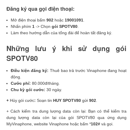
Đăng ký qua gọi điện thoại:
Mở điện thoại bấm
902
hoặc
19001091
.
Nhấn phím
1
-> Chọn
gói SPOTV80
.
Làm theo hướng dẫn của tổng đài để hoàn tất đăng ký.
Những lưu ý khi sử dụng gói
SPOTV80
Điều kiện đăng ký:
Thuê bao trả trước Vinaphone đang hoạt
động.
Cước phí:
80.000đ/tháng.
Chu kỳ gói cước:
30 ngày.
+
Hủy gói cước
:
Soạn tin
HUY SPOTV80
gửi
902
.
+ Cách kiểm tra dung lượng data còn lại: Bạn có thể kiểm tra
dung lượng data còn lại của gói SPOTV80 qua ứng dụng
MyVinaphone, website Vinaphone hoặc bấm *
102#
và gọi.