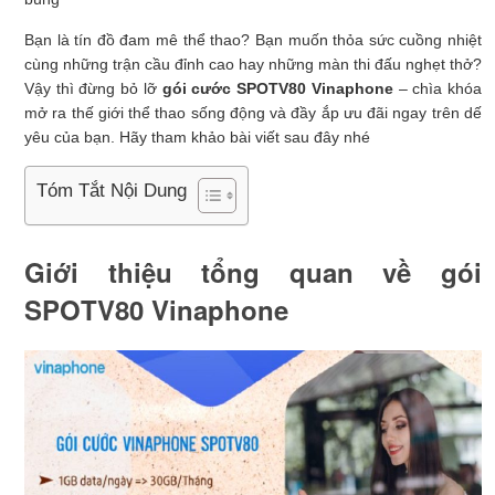
Bạn là tín đồ đam mê thể thao? Bạn muốn thỏa sức cuồng nhiệt
cùng những trận cầu đỉnh cao hay những màn thi đấu nghẹt thở?
Vậy thì đừng bỏ lỡ
gói cước SPOTV80 Vinaphone
– chìa khóa
mở ra thế giới thể thao sống động và đầy ắp ưu đãi ngay trên dế
yêu của bạn. Hãy tham khảo bài viết sau đây nhé
Tóm Tắt Nội Dung
Giới thiệu tổng quan về gói
SPOTV80 Vinaphone