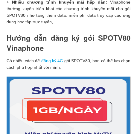
+ Nhiều chương trình khuyến mãi hấp dẫn:
Vinaphone
thường xuyên triển khai các chương trình khuyến mãi cho gói
SPOTV80 như tặng thêm data, miễn phí data truy cập các ứng
dụng học tập trực tuyến,…
Hướng dẫn đăng ký gói SPOTV80
Vinaphone
Có nhiều cách để
đăng ký 4G
gói SPOTV80, bạn có thể lựa chọn
cách phù hợp nhất với mình: