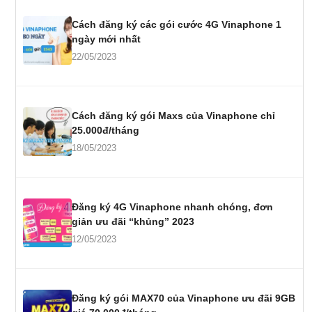
Cách đăng ký các gói cước 4G Vinaphone 1
ngày mới nhất
22/05/2023
Cách đăng ký gói Maxs của Vinaphone chỉ
25.000đ/tháng
18/05/2023
Đăng ký 4G Vinaphone nhanh chóng, đơn
giản ưu đãi “khủng” 2023
12/05/2023
Đăng ký gói MAX70 của Vinaphone ưu đãi 9GB