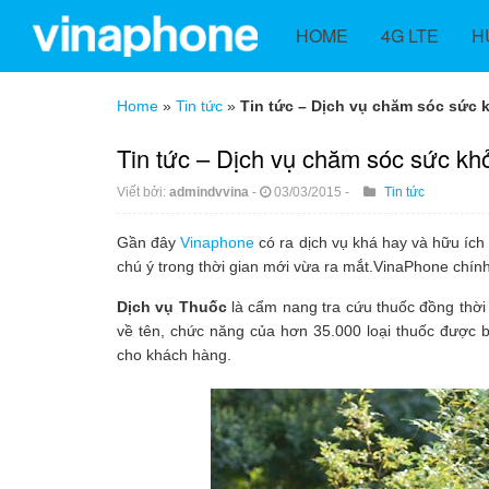
HOME
4G LTE
H
Home
»
Tin tức
»
Tin tức – Dịch vụ chăm sóc sức
Tin tức – Dịch vụ chăm sóc sức k
Viết bởi:
admindvvina
-
03/03/2015
-
Tin tức
Gần đây
Vinaphone
có ra dịch vụ khá hay và hữu íc
chú ý trong thời gian mới vừa ra mắt.VinaPhone chính 
Dịch vụ Thuốc
là cẩm nang tra cứu thuốc đồng thời 
về tên, chức năng của hơn 35.000 loại thuốc được 
cho khách hàng.