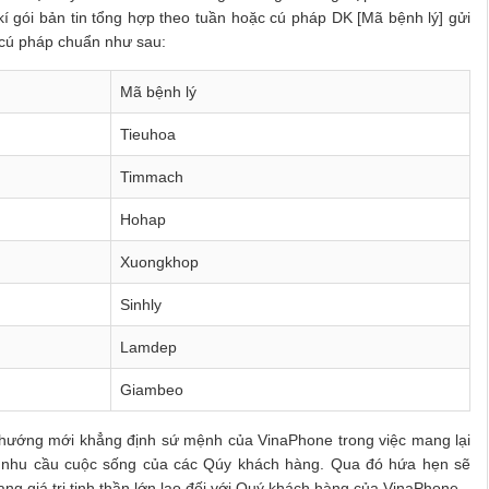
í gói bản tin tổng hợp theo tuần hoặc cú pháp DK [Mã bệnh lý] gửi
g cú pháp chuẩn như sau:
Mã bệnh lý
Tieuhoa
Timmach
Hohap
Xuongkhop
Sinhly
Lamdep
Giambeo
h hướng mới khẳng định sứ mệnh của VinaPhone trong việc mang lại
ới nhu cầu cuộc sống của các Qúy khách hàng. Qua đó hứa hẹn sẽ
ng giá trị tinh thần lớn lao đối với Quý khách hàng của VinaPhone.