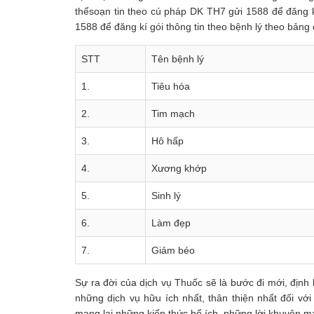
thểsoạn tin theo cú pháp DK TH7 gửi 1588 để đăng k
1588 để đăng kí gói thông tin theo bệnh lý theo bản
STT
Tên bệnh lý
1.
Tiêu hóa
2.
Tim mạch
3.
Hô hấp
4.
Xương khớp
5.
Sinh lý
6.
Làm đẹp
7.
Giảm béo
Sự ra đời của dịch vụ Thuốc sẽ là bước đi mới, địn
những dịch vụ hữu ích nhất, thân thiện nhất đối v
mang lại những kiến thức bổ ích, những lời khuyên ma