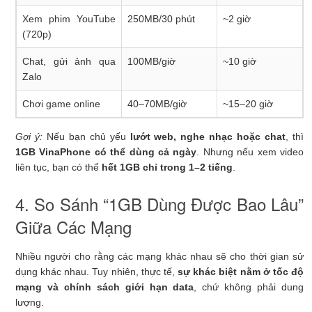
Xem phim YouTube
250MB/30 phút
~2 giờ
(720p)
Chat, gửi ảnh qua
100MB/giờ
~10 giờ
Zalo
Chơi game online
40–70MB/giờ
~15–20 giờ
Gợi ý:
Nếu bạn chủ yếu
lướt web, nghe nhạc hoặc chat
, thì
1GB VinaPhone có thể dùng cả ngày
. Nhưng nếu xem video
liên tục, bạn có thể
hết 1GB chỉ trong 1–2 tiếng
.
4. So Sánh “1GB Dùng Được Bao Lâu”
Giữa Các Mạng
Nhiều người cho rằng các mạng khác nhau sẽ cho thời gian sử
dụng khác nhau. Tuy nhiên, thực tế,
sự khác biệt nằm ở tốc độ
mạng và chính sách giới hạn data
, chứ không phải dung
lượng.