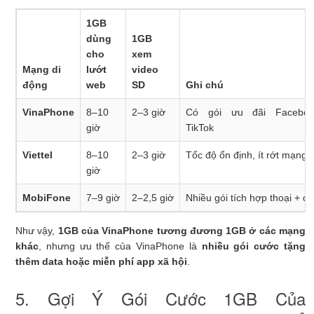
1GB
dùng
1GB
cho
xem
Mạng di
lướt
video
động
web
SD
Ghi chú
VinaPhone
8–10
2–3 giờ
Có gói ưu đãi Faceboo
giờ
TikTok
Viettel
8–10
2–3 giờ
Tốc độ ổn định, ít rớt mạng
giờ
MobiFone
7–9 giờ
2–2,5 giờ
Nhiều gói tích hợp thoại + da
Như vậy,
1GB của VinaPhone tương đương 1GB ở các mạng
khác
, nhưng ưu thế của VinaPhone là
nhiều gói cước tặng
thêm data hoặc miễn phí app xã hội
.
5. Gợi Ý Gói Cước 1GB Của