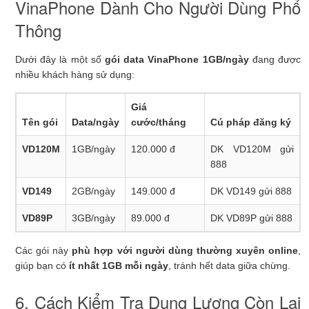
VinaPhone Dành Cho Người Dùng Phổ
Thông
Dưới đây là một số
gói data VinaPhone 1GB/ngày
đang được
nhiều khách hàng sử dụng:
Giá
Tên gói
Data/ngày
cước/tháng
Cú pháp đăng ký
VD120M
1GB/ngày
120.000 đ
DK VD120M gửi
888
VD149
2GB/ngày
149.000 đ
DK VD149 gửi 888
VD89P
3GB/ngày
89.000 đ
DK VD89P gửi 888
Các gói này
phù hợp với người dùng thường xuyên online
,
giúp bạn có
ít nhất 1GB mỗi ngày
, tránh hết data giữa chừng.
6. Cách Kiểm Tra Dung Lượng Còn Lại