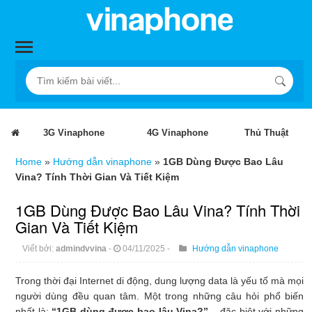
3G Vinaphone
4G Vinaphone
Thủ Thuật
Home
»
Hướng dẫn vinaphone
»
1GB Dùng Được Bao Lâu
Vina? Tính Thời Gian Và Tiết Kiệm
1GB Dùng Được Bao Lâu Vina? Tính Thời
Gian Và Tiết Kiệm
Viết bởi:
admindvvina
-
04/11/2025
-
Hướng dẫn vinaphone
Trong thời đại Internet di động, dung lượng data là yếu tố mà mọi
người dùng đều quan tâm. Một trong những câu hỏi phổ biến
nhất là:
“1GB dùng được bao lâu Vina?”
– đặc biệt với những