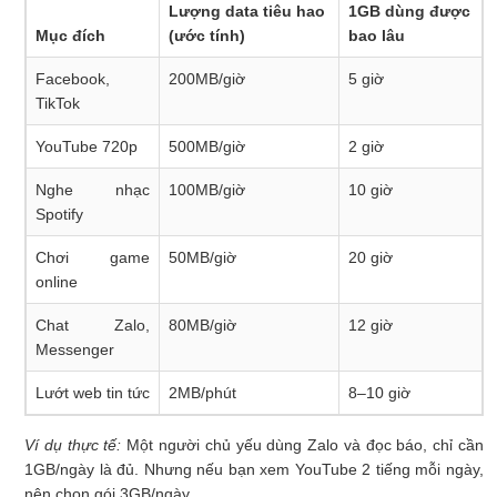
Lượng data tiêu hao
1GB dùng được
Mục đích
(ước tính)
bao lâu
Facebook,
200MB/giờ
5 giờ
TikTok
YouTube 720p
500MB/giờ
2 giờ
Nghe nhạc
100MB/giờ
10 giờ
Spotify
Chơi game
50MB/giờ
20 giờ
online
Chat Zalo,
80MB/giờ
12 giờ
Messenger
Lướt web tin tức
2MB/phút
8–10 giờ
Ví dụ thực tế:
Một người chủ yếu dùng Zalo và đọc báo, chỉ cần
1GB/ngày là đủ. Nhưng nếu bạn xem YouTube 2 tiếng mỗi ngày,
nên chọn gói 3GB/ngày.