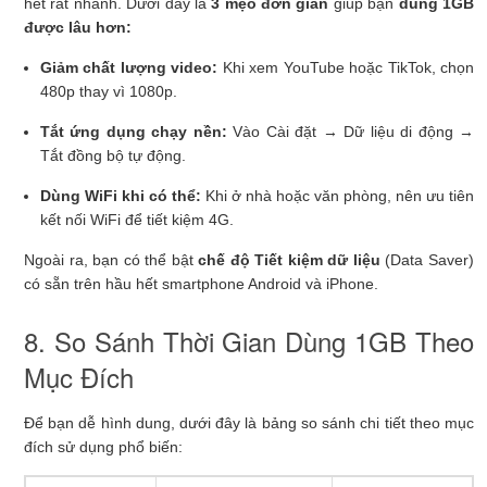
hết rất nhanh. Dưới đây là
3 mẹo đơn giản
giúp bạn
dùng 1GB
được lâu hơn:
Giảm chất lượng video:
Khi xem YouTube hoặc TikTok, chọn
480p thay vì 1080p.
Tắt ứng dụng chạy nền:
Vào Cài đặt → Dữ liệu di động →
Tắt đồng bộ tự động.
Dùng WiFi khi có thể:
Khi ở nhà hoặc văn phòng, nên ưu tiên
kết nối WiFi để tiết kiệm 4G.
Ngoài ra, bạn có thể bật
chế độ Tiết kiệm dữ liệu
(Data Saver)
có sẵn trên hầu hết smartphone Android và iPhone.
8. So Sánh Thời Gian Dùng 1GB Theo
Mục Đích
Để bạn dễ hình dung, dưới đây là bảng so sánh chi tiết theo mục
đích sử dụng phổ biến: