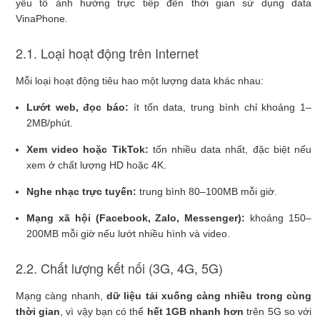
yếu tố ảnh hưởng trực tiếp đến thời gian sử dụng data
VinaPhone.
2.1. Loại hoạt động trên Internet
Mỗi loại hoạt động tiêu hao một lượng data khác nhau:
Lướt web, đọc báo:
ít tốn data, trung bình chỉ khoảng 1–
2MB/phút.
Xem video hoặc TikTok:
tốn nhiều data nhất, đặc biệt nếu
xem ở chất lượng HD hoặc 4K.
Nghe nhạc trực tuyến:
trung bình 80–100MB mỗi giờ.
Mạng xã hội (Facebook, Zalo, Messenger):
khoảng 150–
200MB mỗi giờ nếu lướt nhiều hình và video.
2.2. Chất lượng kết nối (3G, 4G, 5G)
Mạng càng nhanh,
dữ liệu tải xuống càng nhiều trong cùng
thời gian
, vì vậy bạn có thể
hết 1GB nhanh hơn
trên 5G so với