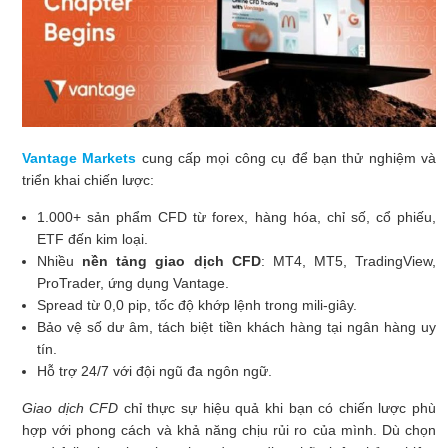
Vantage Markets
cung cấp mọi công cụ để bạn thử nghiệm và
triển khai chiến lược:
1.000+ sản phẩm CFD từ forex, hàng hóa, chỉ số, cổ phiếu,
ETF đến kim loại.
Nhiều
nền tảng giao dịch CFD
: MT4, MT5, TradingView,
ProTrader, ứng dụng Vantage.
Spread từ 0,0 pip, tốc độ khớp lệnh trong mili-giây.
Bảo vệ số dư âm, tách biệt tiền khách hàng tại ngân hàng uy
tín.
Hỗ trợ 24/7 với đội ngũ đa ngôn ngữ.
Giao dịch CFD
chỉ thực sự hiệu quả khi bạn có chiến lược phù
hợp với phong cách và khả năng chịu rủi ro của mình. Dù chọn