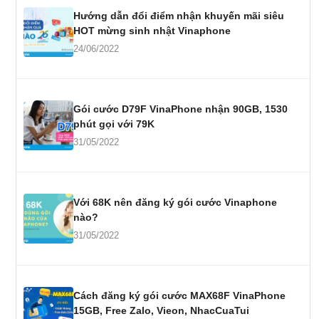
Hướng dẫn đổi điểm nhận khuyến mãi siêu
HOT mừng sinh nhật Vinaphone
24/06/2022
Gói cước D79F VinaPhone nhận 90GB, 1530
phút gọi với 79K
31/05/2022
Với 68K nên đăng ký gói cước Vinaphone
nào?
31/05/2022
Cách đăng ký gói cước MAX68F VinaPhone
15GB, Free Zalo, Vieon, NhacCuaTui