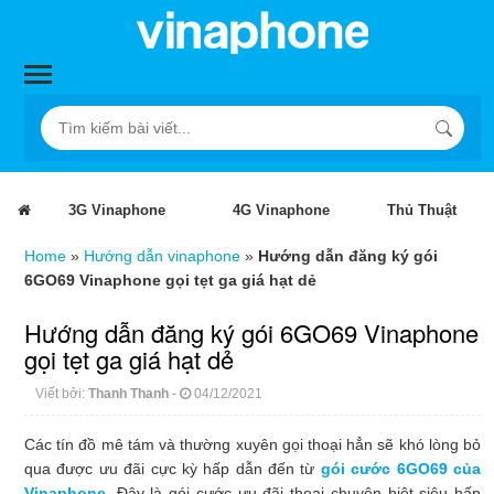
3G Vinaphone
4G Vinaphone
Thủ Thuật
Home
»
Hướng dẫn vinaphone
»
Hướng dẫn đăng ký gói
6GO69 Vinaphone gọi tẹt ga giá hạt dẻ
Hướng dẫn đăng ký gói 6GO69 Vinaphone
gọi tẹt ga giá hạt dẻ
Viết bởi:
Thanh Thanh
-
04/12/2021
Các tín đồ mê tám và thường xuyên gọi thoại hẳn sẽ khó lòng bỏ
qua được ưu đãi cực kỳ hấp dẫn đến từ
gói cước 6GO69 của
Vinaphone
. Đây là gói cước ưu đãi thoại chuyên biệt siêu hấp