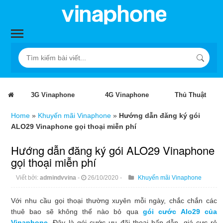
3G Vinaphone
4G Vinaphone
Thủ Thuật
Home
»
Khuyến mãi Vinaphone
»
Hướng dẫn đăng ký gói
ALO29 Vinaphone gọi thoại miễn phí
Hướng dẫn đăng ký gói ALO29 Vinaphone
gọi thoại miễn phí
Viết bởi:
admindvvina
-
26/10/2020
-
Khuyến mãi Vinaphone
Với nhu cầu gọi thoại thường xuyên mỗi ngày, chắc chắn các
thuê bao sẽ không thể nào bỏ qua
gói cước Alo29 của
Vinaphone
. Đây là gói cước ưu đãi thoại hấp dẫn, giá cực rẻ