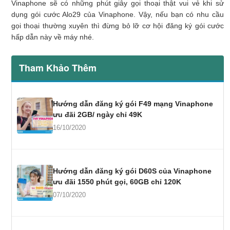
Vinaphone sẽ có những phút giây gọi thoại thật vui vẻ khi sử
Xóa thành
XTV
Sđt muốn xóa
gửi
900
.
Miễn
dụng gói cước Alo29 của Vinaphone. Vậy, nếu bạn có nhu cầu
viên trong
phí
gọi thoại thường xuyên thì đừng bỏ lỡ cơ hội đăng ký gói cước
nhóm
hấp dẫn này về máy nhé.
Kiểm tra số
TRACUU
ALO29
gửi
900
Miễn
phút gọi
phí
Tham Khảo Thêm
còn lại
Hủy gói
HUY
ALO29
gửi
900
Miễn
phí
Hướng dẫn đăng ký gói F49 mạng Vinaphone
ưu đãi 2GB/ ngày chỉ 49K
16/10/2020
Hướng dẫn đăng ký gói D60S của Vinaphone
ưu đãi 1550 phút gọi, 60GB chỉ 120K
07/10/2020