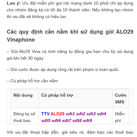
Lưu ý:
Ưu đãi miễn phí gọi nội mạng dưới 10 phút chỉ áp dụng
cho nhóm đăng ký có tối đa 10 thành viên. Nếu không tạo nhóm
thì ưu đãi sẽ không có hiệu lực.
Các quy định cần nắm khi sử dụng gói ALO29
Vinaphone
– Gói Alo29 Vina có tính năng tự động gia hạn chu kỳ sử dụng
gói khi hết 30 ngày
– Gói cước được áp dụng rộng rãi trên phạm vi toàn quốc
– Cú pháp hỗ trợ cần nắm:
Nội dung
Cú pháp hỗ trợ
Cước
SMS
Đăng ký số
TTV
ALO29
sđt1 sđt2 sđt3 sđt4
Miễn
thuê bao
sđt5 sđt6 sđt7 sđt8 sđt9
phí
thành viên
sđt10
gửi
900
(miễn phí).
Với ưu đãi thoại hấp dẫn, giá siêu rẻ, đảm bảo các thuê bao