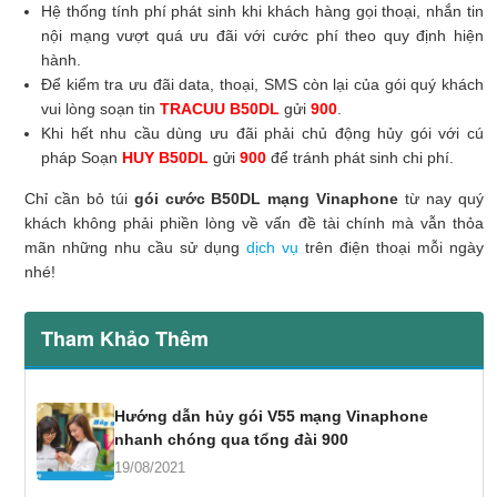
Hệ thống tính phí phát sinh khi khách hàng gọi thoại, nhắn tin
nội mạng vượt quá ưu đãi với cước phí theo quy định hiện
hành.
Để kiểm tra ưu đãi data, thoại, SMS còn lại của gói quý khách
vui lòng soạn tin
TRACUU B50DL
gửi
900
.
Khi hết nhu cầu dùng ưu đãi phải chủ động hủy gói với cú
pháp Soạn
HUY B50DL
gửi
900
để tránh phát sinh chi phí.
Chỉ cần bỏ túi
gói cước B50DL mạng Vinaphone
từ nay quý
khách không phải phiền lòng về vấn đề tài chính mà vẫn thỏa
mãn những nhu cầu sử dụng
dịch vụ
trên điện thoại mỗi ngày
nhé!
Tham Khảo Thêm
Hướng dẫn hủy gói V55 mạng Vinaphone
nhanh chóng qua tổng đài 900
19/08/2021