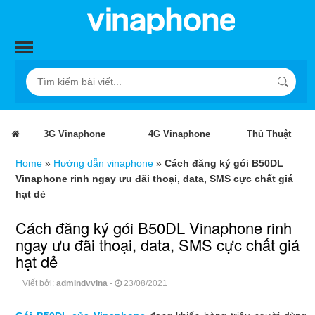
3G Vinaphone
4G Vinaphone
Thủ Thuật
Home
»
Hướng dẫn vinaphone
»
Cách đăng ký gói B50DL
Vinaphone rinh ngay ưu đãi thoại, data, SMS cực chất giá
hạt dẻ
Cách đăng ký gói B50DL Vinaphone rinh
ngay ưu đãi thoại, data, SMS cực chất giá
hạt dẻ
Viết bởi:
admindvvina
-
23/08/2021