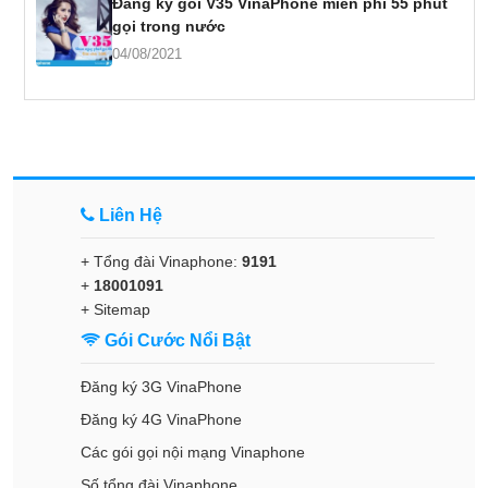
Đăng ký gói V35 VinaPhone miễn phí 55 phút
gọi trong nước
04/08/2021
Liên Hệ
+ Tổng đài Vinaphone:
9191
+
18001091
+
Sitemap
Gói Cước Nổi Bật
Đăng ký 3G VinaPhone
Đăng ký 4G VinaPhone
Các gói gọi nội mạng Vinaphone
Số tổng đài Vinaphone