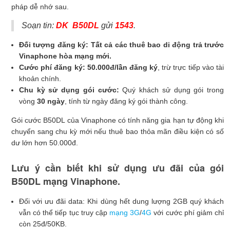
pháp dễ nhớ sau.
Soạn tin:
DK B50DL
gửi
1543
.
Đối tượng đăng ký:
Tất cả các thuê bao di động trả trước
Vinaphone hòa mạng mới.
Cước phí đăng ký:
50.000đ/lần đăng ký
, trừ trực tiếp vào tài
khoản chính.
Chu kỳ sử dụng gói cước:
Quý khách sử dụng gói trong
vòng
30 ngày
, tính từ ngày đăng ký gói thành công.
Gói cước B50DL của Vinaphone có tính năng gia hạn tự động khi
chuyển sang chu kỳ mới nếu thuê bao thỏa mãn điều kiện có số
dư lớn hơn 50.000đ.
Lưu ý cần biết khi sử dụng ưu đãi của gói
B50DL mạng Vinaphone.
Đối với ưu đãi data: Khi dùng hết dung lượng 2GB quý khách
vẫn có thể tiếp tục truy cập
mạng 3G
/
4G
với cước phí giảm chỉ
còn 25đ/50KB.