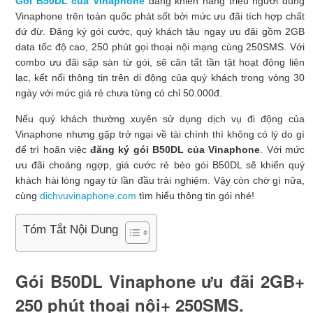
Gói B50DL của Vinaphone
đang khiến hàng triệu người dùng
Vinaphone trên toàn quốc phát sốt bởi mức ưu đãi tích hợp chất
đứ đừ. Đăng ký gói cước, quý khách tậu ngay ưu đãi gồm 2GB
data tốc độ cao, 250 phút gọi thoại nội mạng cùng 250SMS. Với
combo ưu đãi sập sàn từ gói, sẽ cân tất tần tật hoạt động liên
lạc, kết nối thông tin trên di động của quý khách trong vòng 30
ngày với mức giá rẻ chưa từng có chỉ 50.000đ.
Nếu quý khách thường xuyên sử dụng dịch vụ đi động của
Vinaphone nhưng gặp trở ngại về tài chính thì không có lý do gì
để trì hoãn việc
đăng ký gói B50DL của Vinaphone
. Với mức
ưu đãi choáng ngợp, giá cước rẻ bèo gói B50DL sẽ khiến quý
khách hài lòng ngay từ lần đầu trải nghiệm. Vậy còn chờ gì nữa,
cùng
dichvuvinaphone.com
tìm hiểu thông tin gói nhé!
Tóm Tắt Nội Dung
Gói B50DL Vinaphone ưu đãi 2GB+
250 phút thoại nội+ 250SMS.