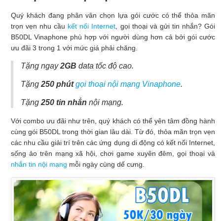
Quý khách đang phân vân chọn lựa gói cước có thể thỏa mãn
trọn vẹn nhu cầu
kết nối Internet
, gọi thoại và gửi tin nhắn? Gói
B50DL Vinaphone phù hợp với người dùng hơn cả bởi gói cước
ưu đãi 3 trong 1 với mức giá phải chăng.
Tặng ngay
2GB
data tốc độ cao.
Tặng
250 phút
gọi thoại nội mạng Vinaphone
.
Tặng
250 tin nhắn
nội mạng.
Với combo ưu đãi như trên, quý khách có thể yên tâm đồng hành
cùng gói B50DL trong thời gian lâu dài. Từ đó, thỏa mãn trọn vẹn
các nhu cầu giải trí trên các ứng dụng di động có kết nối Internet,
sống ảo trên mạng xã hội, chơi game xuyên đêm, gọi thoại và
nhắn tin nội mạng
mỗi ngày cùng dế cưng.