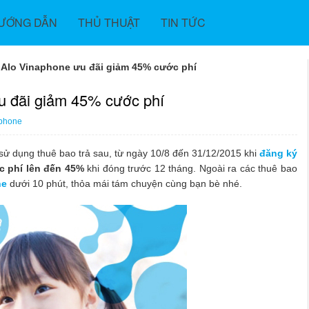
ƯỚNG DẪN
THỦ THUẬT
TIN TỨC
 Alo Vinaphone ưu đãi giảm 45% cước phí
u đãi giảm 45% cước phí
phone
sử dụng thuê bao trả sau, từ ngày 10/8 đến 31/12/2015 khi
đăng ký
c phí lên đến 45%
khi đóng trước 12 tháng. Ngoài ra các thuê bao
ne
dưới 10 phút, thỏa mái tám chuyện cùng bạn bè nhé.