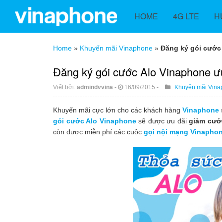
HOME
4G LTE
H
Home
»
Khuyến mãi Vinaphone
»
Đăng ký gói cước
Đăng ký gói cước Alo Vinaphone ư
Viết bởi:
admindvvina
-
16/09/2015
-
Khuyến mãi Vina
Khuyến mãi cực lớn cho các khách hàng
Vinaphone
gói cước Alo Vinaphone
sẽ được ưu đãi
giảm cướ
còn được miễn phí các cuộc
gọi nội mạng Vinapho