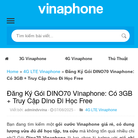
3G Vinaphone
4G Vinaphone
Thủ Thuật
Home
»
4G LTE Vinaphone
»
Đăng Ký Gói DINO70 Vinaphone:
Có 3GB + Truy Cập Dino Đi Học Free
Đăng Ký Gói DINO70 Vinaphone: Có 3GB
+ Truy Cập Dino Đi Học Free
Viết bởi:
admindvvina
-
07/08/2025
-
4G LTE Vinaphone
Bạn đang tìm kiếm một
gói cước Vinaphone giá rẻ, có dung
lượng vừa đủ để học tập, tra cứu
mà không tốn quá nhiều chi
phí? Gói
Dino70 Vinaphone
là lựa chọn lý tưởng với
giá chỉ