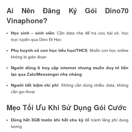
Ai Nên Đăng Ký Gói Dino70
Vinaphone?
Học sinh – sinh viên
: Cần data nhẹ để tra cứu bài vở, học
trực tuyến qua Dino Đi Học
Phụ huynh có con học tiểu học/THCS
: Muốn con học online
không bị gián đoạn
Người dùng ít truy cập internet nhưng muốn duy trì liên
lạc qua Zalo/Messenger nhẹ nhàng
Người tiết kiệm chi phí
: Không cần dùng nhiều data, không
cần gọi thoại
Mẹo Tối Ưu Khi Sử Dụng Gói Cước
Dùng hết 3GB trước khi hết chu kỳ
để tránh lãng phí dung
lượng