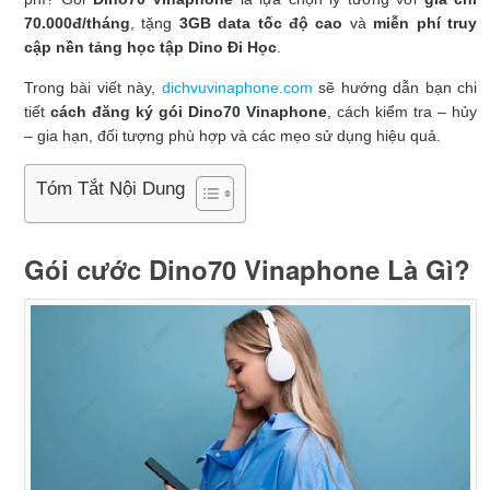
70.000đ/tháng
, tặng
3GB data tốc độ cao
và
miễn phí truy
cập nền tảng học tập Dino Đi Học
.
Trong bài viết này,
dichvuvinaphone.com
sẽ hướng dẫn bạn chi
tiết
cách đăng ký gói Dino70 Vinaphone
, cách kiểm tra – hủy
– gia hạn, đối tượng phù hợp và các mẹo sử dụng hiệu quả.
Tóm Tắt Nội Dung
Gói cước Dino70 Vinaphone Là Gì?