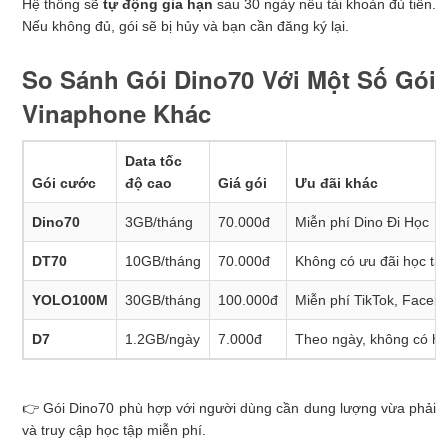
Hệ thống sẽ
tự động gia hạn
sau 30 ngày nếu tài khoản đủ tiền.
Nếu không đủ, gói sẽ bị hủy và bạn cần đăng ký lại.
So Sánh Gói Dino70 Với Một Số Gói
Vinaphone Khác
Data tốc
Gói cước
độ cao
Giá gói
Ưu đãi khác
Dino70
3GB/tháng
70.000đ
Miễn phí Dino Đi Học
DT70
10GB/tháng
70.000đ
Không có ưu đãi học tậ
YOLO100M
30GB/tháng
100.000đ
Miễn phí TikTok, Faceb
D7
1.2GB/ngày
7.000đ
Theo ngày, không có họ
👉 Gói Dino70 phù hợp với người dùng cần dung lượng vừa phải
và truy cập học tập miễn phí.