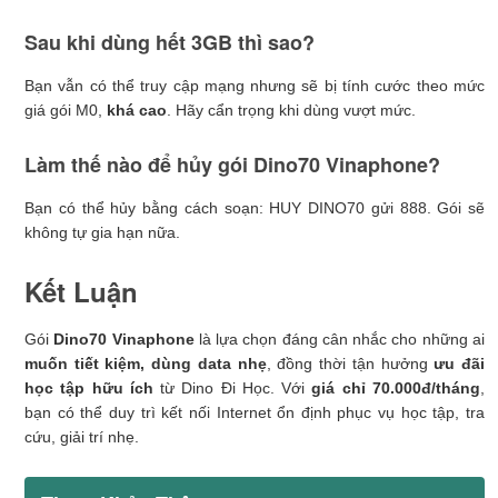
Sau khi dùng hết 3GB thì sao?
Bạn vẫn có thể truy cập mạng nhưng sẽ bị tính cước theo mức
giá gói M0,
khá cao
. Hãy cẩn trọng khi dùng vượt mức.
Làm thế nào để hủy gói Dino70 Vinaphone?
Bạn có thể hủy bằng cách soạn: HUY DINO70 gửi 888. Gói sẽ
không tự gia hạn nữa.
Kết Luận
Gói
Dino70 Vinaphone
là lựa chọn đáng cân nhắc cho những ai
muốn tiết kiệm, dùng data nhẹ
, đồng thời tận hưởng
ưu đãi
học tập hữu ích
từ Dino Đi Học. Với
giá chỉ 70.000đ/tháng
,
bạn có thể duy trì kết nối Internet ổn định phục vụ học tập, tra
cứu, giải trí nhẹ.