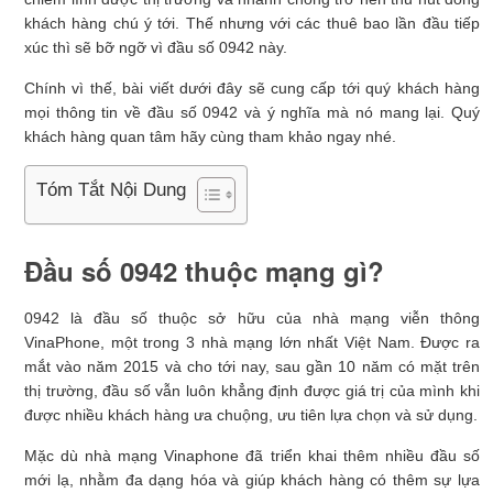
khách hàng chú ý tới. Thế nhưng với các thuê bao lần đầu tiếp
xúc thì sẽ bỡ ngỡ vì đầu số 0942 này.
Chính vì thế, bài viết dưới đây sẽ cung cấp tới quý khách hàng
mọi thông tin về đầu số 0942 và ý nghĩa mà nó mang lại. Quý
khách hàng quan tâm hãy cùng tham khảo ngay nhé.
Tóm Tắt Nội Dung
Đầu số 0942 thuộc mạng gì?
0942 là đầu số thuộc sở hữu của nhà mạng viễn thông
VinaPhone, một trong 3 nhà mạng lớn nhất Việt Nam. Được ra
mắt vào năm 2015 và cho tới nay, sau gần 10 năm có mặt trên
thị trường, đầu số vẫn luôn khẳng định được giá trị của mình khi
được nhiều khách hàng ưa chuộng, ưu tiên lựa chọn và sử dụng.
Mặc dù nhà mạng Vinaphone đã triển khai thêm nhiều đầu số
mới lạ, nhằm đa dạng hóa và giúp khách hàng có thêm sự lựa