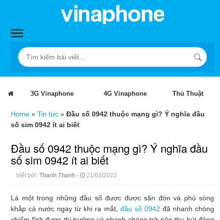
3G Vinaphone
4G Vinaphone
Thủ Thuật
Home
»
Tin tức
»
Đầu số 0942 thuộc mạng gì? Ý nghĩa đầu
số sim 0942 ít ai biết
Đầu số 0942 thuộc mạng gì? Ý nghĩa đầu
số sim 0942 ít ai biết
Viết bởi:
Thanh Thanh
-
21/03/2023
Là một trong những đầu số được được săn đón và phủ sóng
khắp cả nước ngay từ khi ra mắt,
đầu số 0942
đã nhanh chóng
chiếm lĩnh được thị trường và nhanh chóng trở nên thu hút đông