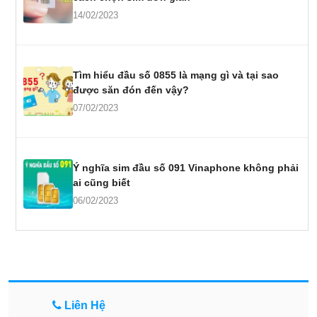
14/02/2023
Tìm hiểu đầu số 0855 là mạng gì và tại sao
được săn đón đến vậy?
07/02/2023
Ý nghĩa sim đầu số 091 Vinaphone không phải
ai cũng biết
06/02/2023
Liên Hệ