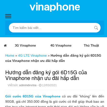
3G Vinaphone
4G Vinaphone
Thủ Thuật
Home
»
4G LTE Vinaphone
»
Hướng dẫn đăng ký gói 6D15G
của Vinaphone nhận ưu đãi hấp dẫn
Hướng dẫn đăng ký gói 6D15G của
Vinaphone nhận ưu đãi hấp dẫn
Viết bởi:
admindvvina
-
12/03/2021
Gói cước 6D15G của Vinaphone
có ưu đãi “khủng” lên đến
90GB, giá chỉ 350.000 đồng là gói cước có thể giúp thuê bao an
tâm truy cập internet trong một thời gian dài mà không cần lo về