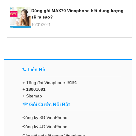
Dùng gói MAX70 Vinaphone hết dung lượng
sẽ ra sao?
19/01/2021
Liên Hệ
+ Tổng đài Vinaphone:
9191
+
18001091
+
Sitemap
Gói Cước Nổi Bật
Đăng ký 3G VinaPhone
Đăng ký 4G VinaPhone
Các gói gọi nội mạng Vinaphone