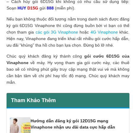
– Cách hủy gói 6D15G khi không có nhu cầu sử dụng tiếp:
Soạn
HUY
D15G
gửi
888
(miễn phí).
Nếu bạn không thuộc đối tượng nằm trong danh sách được đăng
ký gói 6D15G Vinaphone thì cũng đừng buồn bởi vì bạn có thể
chọn tham gia
các gói 3G Vinaphone
hoặc
4G Vinaphone
khác.
Hiện nay, Vinaphone đang triển khai rất nhiều gói cước hấp dẫn,
ưu đãi “khủng” tha hồ cho bạn lựa chọn. Đừng bỏ lỡ nhé.
Chúc quý khách đăng ký thành công
gói cước 6D15G của
Vinaphone
về máy. Hy vọng tham gia gói cước này, các thuê
bao sẽ có những phút giây truy cập mạng thật vui vẻ mà không
cần bận tâm về chi phí hay tốc độ mạng. Chúc quý khách may
mắn.
Tham Khảo Thêm
Hướng dẫn đăng ký gói 12D15G mạng
Vinaphone nhận ưu đãi data cực hấp dẫn