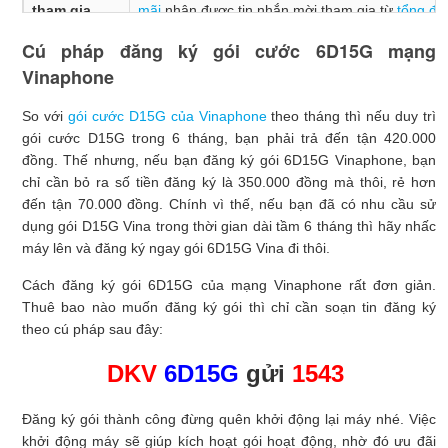
tham gia
mãi
nhận được tin nhắn mời tham gia từ
tổng đài
Vinaphone.
– Để chủ động nắm bắt mình có thuộ
Cú pháp đăng ký gói cước 6D15G mạng
tượng đăng ký gói hay không, soạn
CTKM
gửi
9
Vinaphone
hoặc bấm
*091#OK.
Ưu đãi gói
Được tặng 500MB/ ngày (Tương đương 90GB/ 6
So với
gói cước D15G của Vinaphone
theo tháng thì nếu duy trì
tháng)
gói cước D15G trong 6 tháng, bạn phải trả đến tận 420.000
đồng. Thế nhưng, nếu bạn đăng ký gói 6D15G Vinaphone, bạn
Cước phí
350.000 đồng/ lần đăng ký
chỉ cần bỏ ra số tiền đăng ký là 350.000 đồng mà thôi, rẻ hơn
đăng ký gói
đến tận 70.000 đồng. Chính vì thế, nếu bạn đã có nhu cầu sử
dụng gói D15G Vina trong thời gian dài tầm 6 tháng thì hãy nhấc
Hạn sử dụng
180 ngày – Tính từ thời điểm đăng ký gói thành 
máy lên và đăng ký ngay gói 6D15G Vina đi thôi.
Cách đăng ký gói 6D15G của mạng Vinaphone rất đơn giản.
Thuê bao nào muốn đăng ký gói thì chỉ cần soạn tin đăng ký
theo cú pháp sau đây:
DKV
6D15G
gửi
1543
Đăng ký gói thành công đừng quên khởi động lại máy nhé. Việc
khởi động máy sẽ giúp kích hoạt gói hoạt động, nhờ đó ưu đãi