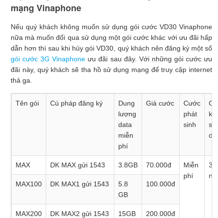
mạng Vinaphone
Nếu quý khách không muốn sử dụng gói cước VD30 Vinaphone
nữa mà muốn đổi qua sử dụng một gói cước khác với ưu đãi hấp
dẫn hơn thì sau khi hủy gói VD30, quý khách nên đăng ký một số
gói cước 3G Vinaphone
ưu đãi sau đây. Với những gói cước ưu
đãi này, quý khách sẽ tha hồ sử dụng mạng để truy cập internet
thả ga.
Tên gói
Cú pháp đăng ký
Dung
Giá cước
Cước
Ch
lượng
phát
kỳ
data
sinh
sử
miễn
dụ
phí
MAX
DK MAX gửi 1543
3.8GB
70.000đ
Miễn
30
phí
ng
MAX100
DK MAX1 gửi 1543
5.8
100.000đ
GB
MAX200
DK MAX2 gửi 1543
15GB
200.000đ