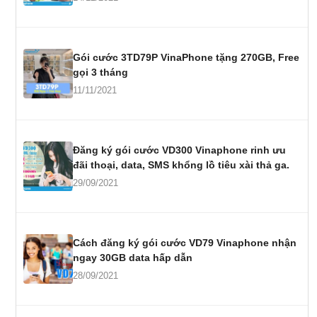
Gói cước 3TD79P VinaPhone tặng 270GB, Free
gọi 3 tháng
11/11/2021
Đăng ký gói cước VD300 Vinaphone rinh ưu
đãi thoại, data, SMS khổng lồ tiêu xài thả ga.
29/09/2021
Cách đăng ký gói cước VD79 Vinaphone nhận
ngay 30GB data hấp dẫn
28/09/2021