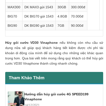
MAX300
DK MAX3 gửi 1543
30GB
300.000đ
BIG70
DK BIG70 gửi 1543
4.8GB
70.000đ
BIG90
DK BIG90 gửi 1543
7GB
90.000đ
Hủy gói cước VD30 Vinaphone
nếu không còn nhu cầu sử
dụng nữa sẽ giúp quý khách hàng tiết kiệm được chi phí tài
khoản di động của mình để sử dụng cho những việc khác quan
trọng hơn. Qua bài viết trên mong rằng quý khách có thể hủy gói
cước VD30 Vinaphone thành công nhanh chóng.
Tham Khảo Thêm
Hướng dẫn hủy gói cước 4G SPEED199
Vinaphone
14/12/2021