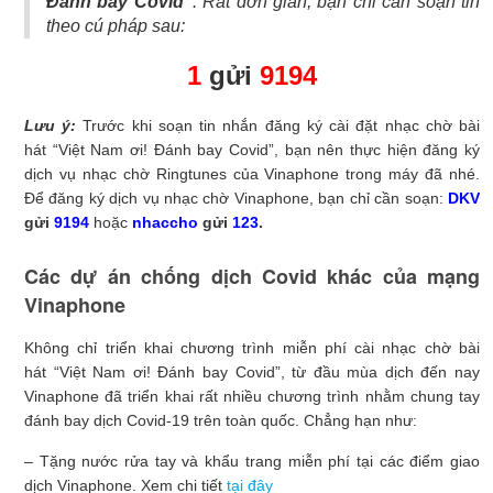
Đánh bay Covid”
: Rất đơn giản, bạn chỉ cần soạn tin
theo cú pháp sau:
1
gửi
9194
Lưu ý:
Trước khi soạn tin nhắn đăng ký cài đặt nhạc chờ bài
hát “Việt Nam ơi! Đánh bay Covid”, bạn nên thực hiện đăng ký
dịch vụ nhạc chờ Ringtunes của Vinaphone trong máy đã nhé.
Để đăng ký dịch vụ nhạc chờ Vinaphone, bạn chỉ cần soạn:
DKV
gửi
9194
hoặc
nhaccho
gửi
123
.
Các dự án chống dịch Covid khác của mạng
Vinaphone
Không chỉ triển khai chương trình miễn phí cài nhạc chờ bài
hát “Việt Nam ơi! Đánh bay Covid”, từ đầu mùa dịch đến nay
Vinaphone đã triển khai rất nhiều chương trình nhằm chung tay
đánh bay dịch Covid-19 trên toàn quốc. Chẳng hạn như:
– Tặng nước rửa tay và khẩu trang miễn phí tại các điểm giao
dịch Vinaphone. Xem chi tiết
tại đây