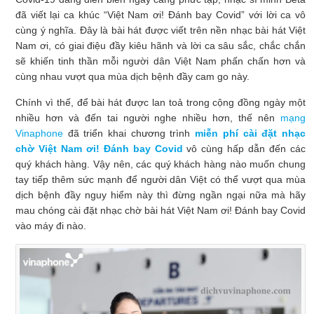
đã viết lại ca khúc “Việt Nam ơi! Đánh bay Covid” với lời ca vô
cùng ý nghĩa. Đây là bài hát được viết trên nền nhạc bài hát Việt
Nam ơi, có giai điệu đầy kiêu hãnh và lời ca sâu sắc, chắc chắn
sẽ khiến tinh thần mỗi người dân Việt Nam phấn chấn hơn và
cùng nhau vượt qua mùa dịch bệnh đầy cam go này.
Chính vì thế, để bài hát được lan toả trong cộng đồng ngày một
nhiều hơn và đến tai người nghe nhiều hơn, thế nên
mạng
Vinaphone
đã triển khai chương trình
miễn phí cài đặt nhạc
chờ Việt Nam ơi! Đánh bay Covid
vô cùng hấp dẫn đến các
quý khách hàng. Vậy nên, các quý khách hàng nào muốn chung
tay tiếp thêm sức mạnh để người dân Việt có thể vượt qua mùa
dịch bệnh đầy nguy hiểm này thì đừng ngần ngại nữa mà hãy
mau chóng cài đặt nhạc chờ bài hát Việt Nam ơi! Đánh bay Covid
vào máy đi nào.