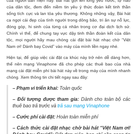
của người dân hiện nay. Bài hát gợi lên lòng yêu nước, tự hào
của dân tộc, đem đến niềm tin yêu ý thức đoàn kết tinh thần
sống tích cực và lan tỏa yêu thương. Không những vậy, Bài hát
ca ngợi cái đẹp của tình người trong dông bão, tri ân sự nỗ lực,
đóng góp, hi sinh của từng cá nhân trong cơ đại dịch lịch sử.
Chính vì thế, để chung tay vực dậy tinh thần đoàn kết của dân
tộc, mọi người hãy mau chóng cài đặt bài hát nhạc chờ
“Việt
Nam ơi! Dánh bay Covid” vào máy của mình liền ngay nhé.
Hiện tại, để giúp việc cài đặt ca khúc này trở nên dễ dàng hơn,
thế nên mạng Vinaphone đã cho phép các thuê bao của nhà
mạng cài đặt miễn phí bài hát này về trong máy của mình nhanh
chóng. Xem thông tin chi tiết ngay sau đây:
– Phạm vi triển khai:
Toàn quốc
– Đối tượng được tham gia:
Dành cho toàn bộ các
thuê bao trả trước và
trả sau mạng Vinaphone
– Cước phí cài đặt:
Hoàn toàn miễn phí
– Cách thức cài đặt nhạc chờ bài hát “Việt Nam ơi!