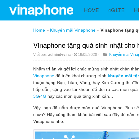
HOME
4G LTE
H
Home
»
Khuyến mãi Vinaphone
»
Vinaphone tặng q
Vinaphone tặng quà sinh nhật cho 
Viết bởi:
admindvvina
-
19/05/2020
-
Khuyến mãi Vina
Nhằm tri ân và gởi lời chúc mừng sinh nhật chân th
Vinaphone
đã triển khai chương trình
khuyến mãi tặ
thuộc hạng Bạc, Titan, Vàng, hay Kim Cương thì đế
hấp dẫn, cộng vào tài khoản để đổi ra các món quà
3G
/
4G
hay các món quà tặng xinh xắn…
Vậy, bạn đã nắm được món quà Vinaphone Plus sẽ t
chưa? Hãy cùng tham khảo bài viết sau đây để nắm r
Vinaphone nhé.