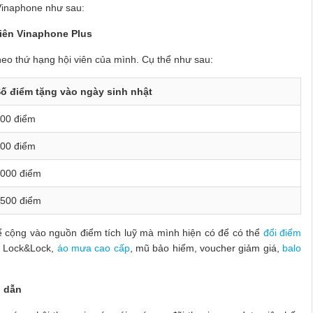
Vinaphone như sau:
 viên Vinaphone Plus
heo thứ hạng hội viên của mình. Cụ thể như sau:
ố điểm tặng vào ngày sinh nhật
00 điểm
00 điểm
000 điểm
500 điểm
hể cộng vào nguồn điểm tích luỹ mà mình hiện có để có thể
đổi điểm
ệt Lock&Lock,
áo mưa cao cấp
, mũ bảo hiểm, voucher giảm giá,
balo
p dẫn