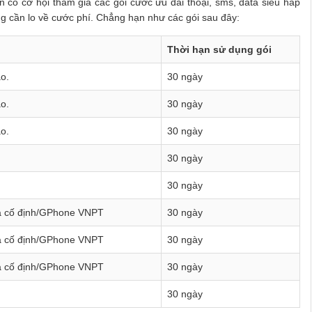
n có cơ hội tham gia các gói cước ưu đãi thoại, sms, data siêu hấp
ng cần lo về cước phí. Chẳng hạn như các gói sau đây:
Thời hạn sử dụng gói
o.
30 ngày
o.
30 ngày
o.
30 ngày
30 ngày
30 ngày
̀ cố định/GPhone VNPT
30 ngày
à cố định/GPhone VNPT
30 ngày
à cố định/GPhone VNPT
30 ngày
30 ngày