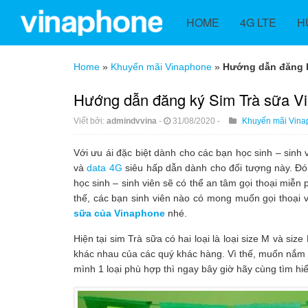
HOME
4G LTE
H
Home
»
Khuyến mãi Vinaphone
»
Hướng dẫn đăng ký
Hướng dẫn đăng ký Sim Trà sữa Vin
Viết bởi:
admindvvina
-
31/08/2020
-
Khuyến mãi Vina
Với ưu ái đặc biệt dành cho các bạn học sinh – sinh 
và
data 4G
siêu hấp dẫn dành cho đối tượng này. Đó 
học sinh – sinh viên sẽ có thể an tâm gọi thoại miễ
thế, các bạn sinh viên nào có mong muốn gọi thoại 
sữa của Vinaphone
nhé.
Hiện tại sim Trà sữa có hai loại là loại size M và si
khác nhau của các quý khác hàng. Vì thế, muốn nắm r
mình 1 loại phù hợp thì ngay bây giờ hãy cùng tìm hiểu