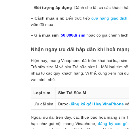
– Đối tượng áp dụng
: Dành cho tất cả các khách hàn
– Cách mua sim
: Đến trực tiếp
cửa hàng giao dịch
viên để mua
– Giá mua sim
:
50.000đ/ sim
hoặc có giá chênh lệch
Nhận ngay ưu đãi hấp dẫn khi hoà mạn
Hiện nay, mạng Vinaphone đã triển khai hai loại sim
Trà sữa size M và sim Trà sữa size L. Mỗi loại sim 
nhau từ các quý khách hàng. Vì thế, cùng xem nội dun
với mình nhé.
Loại sim
Sim Trà Sữa M
Ưu đãi sim
Được
đăng ký gói Hey VinaPhone
vớ
Ngoài ưu đãi trên đây, các thuê bao hoà mạng sim 
hạn như gọi nội mạng Vinaphone,
đăng ký các gó