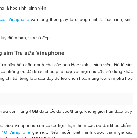
g là học sinh, sinh viên
 của Vinaphone
và mang theo giấy tờ chứng minh là học sinh, sinh
 tùy điểm bán, sim số đẹp
g sim Trà sữa Vinaphone
 Trà sữa hấp dẫn dành cho các bạn Học sinh – sinh viên. Đó là sim
sẽ có những ưu đãi khác nhau phù hợp với mọi nhu cầu sử dụng khác
g chi tiết từng loại sau đây để lựa chọn hoà mạng loại sim phù hợp
i ưu đãi-
Tặng
4GB
data tốc độ cao/tháng, không giới hạn data truy c
Trà Sữa Vinaphone còn có cơ hội nhận thêm các ưu đãi khác chẳng
i 4G Vinaphone
giá rẻ… Nếu muốn biết mình được tham gia các