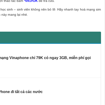
iện thao tác bấm
*091#OK
để tra cứu.
 học sinh – sinh viên không nên bỏ lỡ. Hãy nhanh tay hoà mạng sim
 này mang lại nhé.
ạng Vinaphone chỉ 79K có ngay 3GB, miễn phí gọi
hone đi tất cả các nước