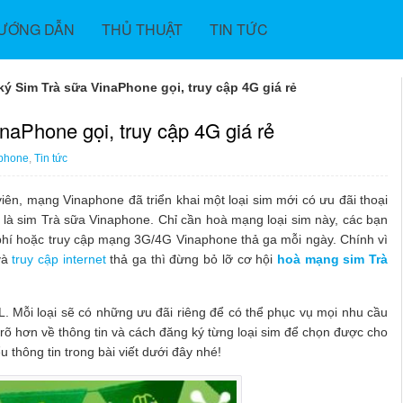
ƯỚNG DẪN
THỦ THUẬT
TIN TỨC
 Sim Trà sữa VinaPhone gọi, truy cập 4G giá rẻ
aPhone gọi, truy cập 4G giá rẻ
phone
,
Tin tức
viên, mạng Vinaphone đã triển khai một loại sim mới có ưu đãi thoại
là sim Trà sữa Vinaphone. Chỉ cần hoà mạng loại sim này, các bạn
n phí hoặc truy cập mạng 3G/4G Vinaphone thả ga mỗi ngày. Chính vì
và
truy cập internet
thả ga thì đừng bỏ lỡ cơ hội
hoà mạng sim Trà
ze L. Mỗi loại sẽ có những ưu đãi riêng để có thể phục vụ mọi nhu cầu
õ hơn về thông tin và cách đăng ký từng loại sim để chọn được cho
 thông tin trong bài viết dưới đây nhé!