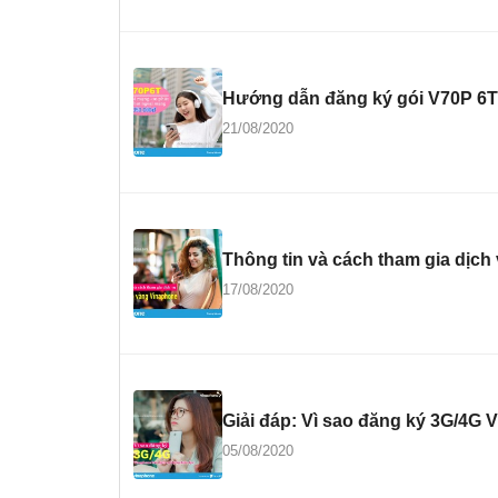
Hướng dẫn đăng ký gói V70P 6T V
21/08/2020
Thông tin và cách tham gia dịch
17/08/2020
Giải đáp: Vì sao đăng ký 3G/4G 
05/08/2020