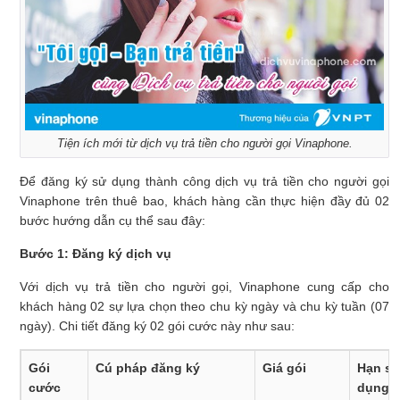
Tiện ích mới từ dịch vụ trả tiền cho người gọi Vinaphone.
Để đăng ký sử dụng thành công dịch vụ trả tiền cho người gọi
Vinaphone trên thuê bao, khách hàng cần thực hiện đầy đủ 02
bước hướng dẫn cụ thể sau đây:
Bước 1: Đăng ký dịch vụ
Với dịch vụ trả tiền cho người gọi, Vinaphone cung cấp cho
khách hàng 02 sự lựa chọn theo chu kỳ ngày và chu kỳ tuần (07
ngày). Chi tiết đăng ký 02 gói cước này như sau:
Gói
Cú pháp đăng ký
Giá gói
Hạn s
cước
dụng