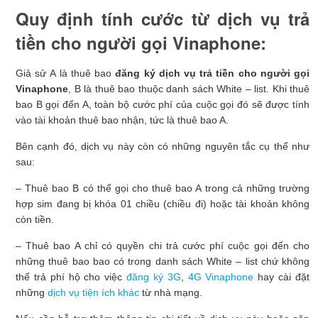
Quy định tính cước từ dịch vụ trả
tiền cho người gọi Vinaphone:
Giả sử
A là thuê bao
đăng ký dịch vụ trả tiền cho người gọi
Vinaphone
, B là thuê bao thuộc danh sách White – list. Khi thuê
bao B gọi đến A, toàn bộ cước phí của cuộc gọi đó sẽ được tính
vào tài khoản thuê bao nhận, tức là thuê bao A.
Bên cạnh đó, dịch vụ này còn có những nguyên tắc cụ thể như
sau:
– Thuê bao B có thể gọi cho thuê bao A trong cả những trường
hợp sim đang bị khóa 01 chiều (chiều đi) hoặc tài khoản không
còn tiền.
– Thuê bao A chỉ có quyền chi trả cước phí cuộc gọi đến cho
những thuê bao bao có trong danh sách White – list chứ không
thể trả phí hộ cho việc
đăng ký 3G
,
4G Vinaphone
hay cài đặt
những
dịch vụ tiện ích khác
từ nhà mạng.