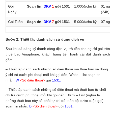
Gói
Soạn tin:
DKV
1
gửi 1531
1.000đ/chu kỳ
01 ngà
Ngày
(24h)
Gói Tuần
Soạn tin:
DKV
7
gửi 1531
5.000đ/chu kỳ
07 ngà
Bước 2: Thiết lập danh sách sử dụng dịch vụ
Sau khi đã đăng ký thành công dịch vụ trả tiền cho người gọi trên
thuê bao Vinaphone, khách hàng tiến hành cài đặt danh sách
gồm:
– Thiết lập danh sách những số điện thoại mà thuê bao sẽ đồng
ý chi trả cước phí thoại mỗi khi gọi đến, White – list soạn tin
nhắn:
W
<Số điện thoại>
gửi
1531.
– Thiết lập danh sách những số điện thoại mà thuê bao từ chối
chi trả cước phí thoại mỗi khi gọi đến, Black – List (nghĩa là
những thuê bao này sẽ phải tự chi trả toàn bộ cước cuộc gọi)
soạn tin nhắn:
B
<Số điện thoại>
gửi
1531.