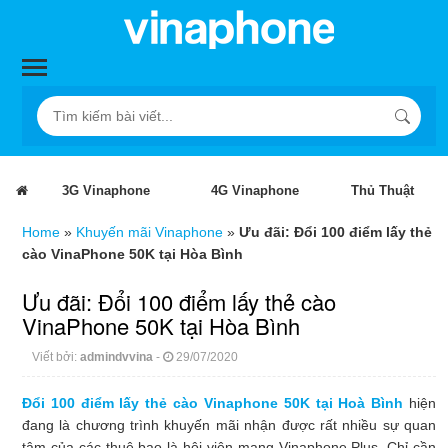
3G Vinaphone
4G Vinaphone
Thủ Thuật
Home
»
Khuyến mãi Vinaphone
»
Ưu đãi: Đổi 100 điểm lấy thẻ
cào VinaPhone 50K tại Hòa Bình
Ưu đãi: Đổi 100 điểm lấy thẻ cào
VinaPhone 50K tại Hòa Bình
Viết bởi:
admindvvina
-
29/07/2020
Đổi 100 điểm lấy thẻ cào Vinaphone 50K tại Hoà Bình
hiện
đang là chương trình khuyến mãi nhận được rất nhiều sự quan
tâm của các thuê bao là hội viên mạng Vinaphone Plus. Chỉ cần