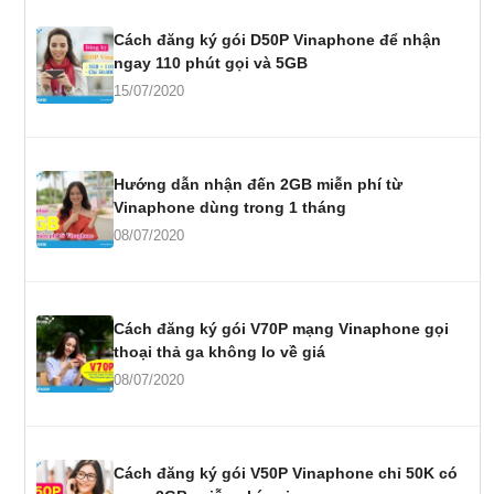
Cách đăng ký gói D50P Vinaphone để nhận
ngay 110 phút gọi và 5GB
15/07/2020
Hướng dẫn nhận đến 2GB miễn phí từ
Vinaphone dùng trong 1 tháng
08/07/2020
Cách đăng ký gói V70P mạng Vinaphone gọi
thoại thả ga không lo về giá
08/07/2020
Cách đăng ký gói V50P Vinaphone chỉ 50K có