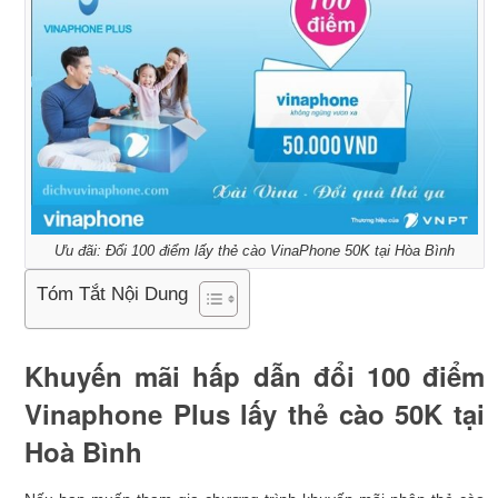
Ưu đãi: Đổi 100 điểm lấy thẻ cào VinaPhone 50K tại Hòa Bình
Tóm Tắt Nội Dung
Khuyến mãi hấp dẫn đổi 100 điểm
Vinaphone Plus lấy thẻ cào 50K tại
Hoà Bình