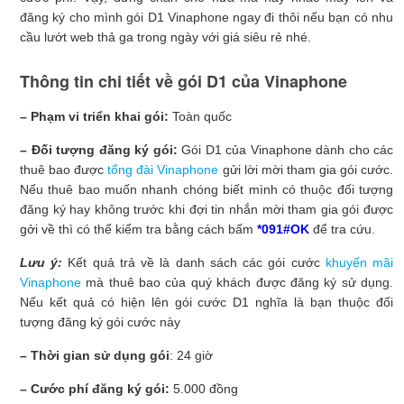
đăng ký cho mình gói D1 Vinaphone ngay đi thôi nếu bạn có nhu
cầu lướt web thả ga trong ngày với giá siêu rẻ nhé.
Thông tin chi tiết về gói D1 của Vinaphone
– Phạm vi triển khai gói:
Toàn quốc
– Đối tượng đăng ký gói:
Gói D1 của Vinaphone dành cho các
thuê bao được
tổng đài Vinaphone
gửi lời mời tham gia gói cước.
Nếu thuê bao muốn nhanh chóng biết mình có thuộc đối tượng
đăng ký hay không trước khi đợi tin nhắn mời tham gia gói được
gởi về thì có thể kiểm tra bằng cách bấm
*091#OK
để tra cứu.
Lưu ý:
Kết quả trả về là danh sách các gói cước
khuyến mãi
Vinaphone
mà thuê bao của quý khách được đăng ký sử dụng.
Nếu kết quả có hiện lên gói cước D1 nghĩa là bạn thuộc đối
tượng đăng ký gói cước này
– Thời gian sử dụng gói
: 24 giờ
– Cước phí đăng ký gói:
5.000 đồng