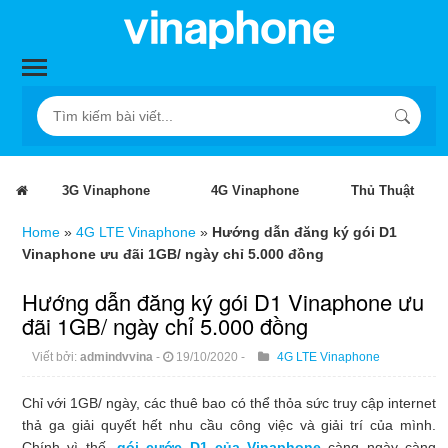
3G Vinaphone
4G Vinaphone
Thủ Thuật
Home
»
4G LTE Vinaphone
»
Hướng dẫn đăng ký gói D1
Vinaphone ưu đãi 1GB/ ngày chỉ 5.000 đồng
Hướng dẫn đăng ký gói D1 Vinaphone ưu
đãi 1GB/ ngày chỉ 5.000 đồng
Viết bởi:
admindvvina
-
19/10/2020
-
4G LTE Vinaphone
Chỉ với 1GB/ ngày, các thuê bao có thể thỏa sức truy cập internet
thả ga giải quyết hết nhu cầu công việc và giải trí của mình.
Chính vì thế,
gói cước D1 của Vinaphone
càng ngày càng