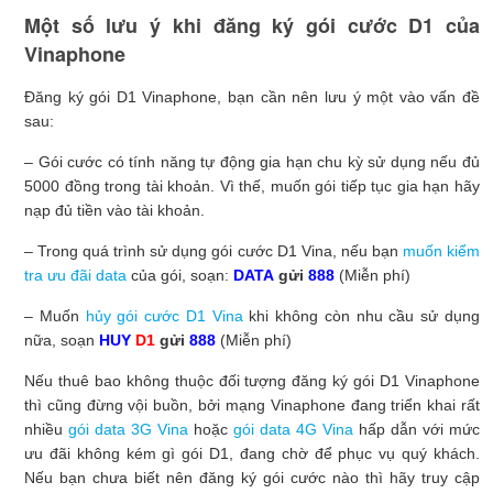
Một số lưu ý khi đăng ký gói cước D1 của
Vinaphone
Đăng ký gói D1 Vinaphone, bạn cần nên lưu ý một vào vấn đề
sau:
– Gói cước có tính năng tự động gia hạn chu kỳ sử dụng nếu đủ
5000 đồng trong tài khoản. Vì thế, muốn gói tiếp tục gia hạn hãy
nạp đủ tiền vào tài khoản.
– Trong quá trình sử dụng gói cước D1 Vina, nếu bạn
muốn kiểm
tra ưu đãi data
của gói, soạn:
DATA
gửi
888
(Miễn phí)
– Muốn
hủy gói cước D1 Vina
khi không còn nhu cầu sử dụng
nữa, soạn
HUY
D1
gửi
888
(Miễn phí)
Nếu thuê bao không thuộc đối tượng đăng ký gói D1 Vinaphone
thì cũng đừng vội buồn, bởi mạng Vinaphone đang triển khai rất
nhiều
gói data 3G Vina
hoặc
gói data 4G Vina
hấp dẫn với mức
ưu đãi không kém gì gói D1, đang chờ để phục vụ quý khách.
Nếu bạn chưa biết nên đăng ký gói cước nào thì hãy truy cập