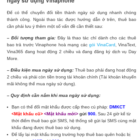
ngày sử dụng Vinaphone
Để có thể chuyển đổi tiền thành ngày sử dụng nhanh chóng
thành công. Ngoài thao tác được hướng dẫn ở trên, thuê bao
cần phải lưu ý thêm một số vấn đề cần thiết sau:
– Đối tượng tham gia:
Đây là thao tác chỉ dành cho các thuê
bao trả trước Vinaphone hoà mạng các
gói VinaCard
, VinaText,
Vina365 đang hoạt động 2 chiều và đang đăng ký dịch vụ Day
More.
– Điều kiện mua ngày sử dụng:
Thuê bao phải đang hoạt động
2 chiều và phải còn tiền trong tài khoản chính (Tài khoản khuyến
mãi không thể mua ngày sử dụng).
– Quy định cần nắm khi mua ngày sử dụng:
Bạn có thể đổi mật khẩu được cấp theo cú pháp:
DMKCT
<Mật khẩu cũ>
<Mật khẩu mới>
gửi
900.
Sau 24 giờ kể từ
thời điểm thuê bao gửi SMS, hệ thống sẽ gửi lại SMS cùng mật
khẩu đang được thuê bao sử dụng.
Để lấy lại mật khẩu trong trường hợp thuê bao quên hoặc bị