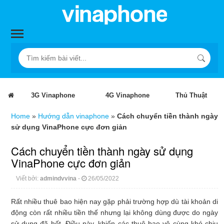
3G Vinaphone
4G Vinaphone
Thủ Thuật
Home
»
Hướng dẫn vinaphone
»
Cách chuyển tiền thành ngày
sử dụng VinaPhone cực đơn giản
Cách chuyển tiền thành ngày sử dụng
VinaPhone cực đơn giản
Viết bởi:
admindvvina
-
26/05/2022
Rất nhiều thuê bao hiện nay gặp phải trường hợp dù tài khoản di
động còn rất nhiều tiền thế nhưng lại không dùng được do ngày
sử dụng đã hết. Điều này, khiến các thuê bao vô cùng khó chịu