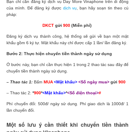
Bạn chỉ cần đăng ký dịch vụ Day More Vinaphone trên di động
của mình. Để đăng ký được
dịch vụ
, bạn hãy soạn tin theo cú
pháp:
DKCT
gửi
900
(Miễn phí)
Đăng ký dịch vụ thành công, hệ thống sẽ gửi về bạn một mật
khẩu gồm 6 ký tự. Mật khẩu này chỉ được cấp 1 lần/ lần đăng ký.
Bước 2: Thực hiện chuyển tiền thành ngày sử dụng
Ở bước này, bạn chỉ cần thực hiện 1 trong 2 thao tác sau đây để
chuyển tiền thành ngày sử dụng.
– Thao tác 1:
Bấm
MUA
<Mật khẩu>
<Số ngày mua>
gửi
900
– Thao tác 2:
*
900
*
<Mật khẩu>
*
<Số điện thoại>
#
Phí chuyển đổi: 500đ/ ngày sử dụng. Phí giao dịch là 1000đ/ 1
lần chuyển đổi.
Một số lưu ý cần thiết khi chuyển tiền thành