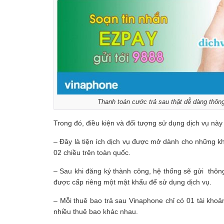
Thanh toán cước trả sau thật dễ dàng thôn
Trong đó, điều kiện và đối tượng sử dụng dịch vụ nà
– Đây là tiện ích dịch vụ được mở dành cho những k
02 chiều trên toàn quốc.
– Sau khi đăng ký thành công, hệ thống sẽ gửi thôn
được cấp riêng một mật khẩu để sử dụng dịch vụ.
– Mỗi thuê bao trả sau Vinaphone chỉ có 01 tài kh
nhiều thuê bao khác nhau.