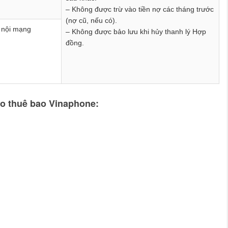
– Không được trừ vào tiền nợ các tháng trước
(nợ cũ, nếu có).
n nội mạng
– Không được bảo lưu khi hủy thanh lý Hợp
đồng.
o thuê bao Vinaphone: