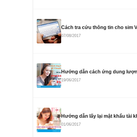
Cách tra cứu thông tin cho sim 
07/08/2017
Hướng dẫn cách ứng dung lượng
19/06/2017
Hướng dẫn lấy lại mật khẩu tài
01/06/2017