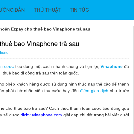
ƯỚNG DẪN
THỦ THUẬT
TIN TỨC
khoản Ezpay cho thuê bao Vinaphone trả sau
thuê bao Vinaphone trả sau
phone
ơn cước
tiêu dùng một cách nhanh chóng và tiện lợi,
Vinaphone
đã
thuê bao di động trả sau trên toàn quốc.
ho phép khách hàng được sử dụng hình thức nạp thẻ cào để thanh
cần phải chờ nhân viên thu cước hay đến
điểm giao dịch
như trước
ne
cho thuê bao trả sau? Cách thức thanh toán cước tiêu dùng qua
ày sẽ được
dichvuvinaphone.com
giải đáp chi tiết trong bài viết dưới