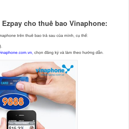
 Ezpay cho thuê bao Vinaphone:
naphone trên thuê bao trả sau của mình, cụ thể:
).
.vinaphone.com.vn,
chọn đăng ký và làm theo hướng dẫn.