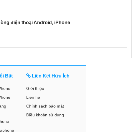
dòng điện thoại Android, iPhone
i Bật
Liên Kết Hữu Ích
Phone
Giới thiệu
Phone
Liên hệ
mạng
Chính sách bảo mật
Điều khoản sử dụng
phone
naphone