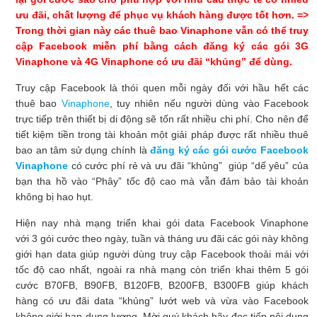
ưu đãi, chất lượng để phục vụ khách hàng được tốt hơn.
=>
Trong thời gian này các thuê bao Vinaphone vẫn có thể truy
cập Facebook miễn phí bằng cách đăng ký các gói 3G
Vinaphone và 4G Vinaphone có ưu đãi “khủng” để dùng.
Truy cập Facebook là thói quen mỗi ngày đối với hầu hết các
thuê bao
Vinaphone
, tuy nhiên nếu người dùng vào Facebook
trực tiếp trên thiết bị di động sẽ tốn rất nhiều chi phí. Cho nên để
tiết kiệm tiền trong tài khoản một giải pháp được rất nhiều thuê
bao an tâm sử dụng chính là
đăng ký các gói cước Facebook
Vinaphone
có cước phí rẻ và ưu đãi “khủng” giúp “dế yêu” của
bạn tha hồ vào “Phây” tốc độ cao mà vẫn đảm bảo tài khoản
không bị hao hụt.
Hiện nay nhà mạng triển khai gói data Facebook Vinaphone
với 3 gói cước theo ngày, tuần và tháng ưu đãi các gói này không
giới hạn data giúp người dùng truy cập Facebook thoải mái với
tốc độ cao nhất, ngoài ra nhà mạng còn triển khai thêm 5 gói
cước B70FB, B90FB, B120FB, B200FB, B300FB giúp khách
hàng có ưu đãi data “khủng” lướt web và vừa vào Facebook
không giới hạn dung lượng. Mời quý khách hãy đọc tiếp nội dung