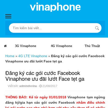
3G Vinaphone
4G Vinaphone
Thủ Thuật
Home
»
4G LTE Vinaphone
»
Đăng ký các gói cước Facebook
Vinaphone ưu đãi lướt Face tẹt ga
Đăng ký các gói cước Facebook
Vinaphone ưu đãi lướt Face tẹt ga
Viết bởi:
admindvvina
-
21/08/2017
THÔNG BÁO: Kể từ ngày 01/01/2018
Vinaphone tạm ngừng
đăng ký/gia hạn các gói cước Facebook
nhằm điều chỉnh
lại gói cước sao cho phù hợp với nhu cầu thực tế có nhiều