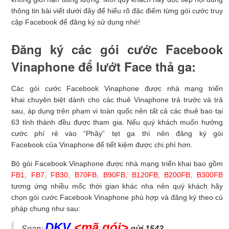
thông tin bài viết dưới đây để hiểu rõ đặc điểm từng gói cước truy
cập Facebook để đăng ký sử dụng nhé!
Đăng ký các gói cước Facebook
Vinaphone để lướt Face thả ga:
Các gói cước Facebook Vinaphone được nhà mạng triển
khai chuyên biệt dành cho các thuê Vinaphone trả trước và trả
sau, áp dụng trên phạm vi toàn quốc nên tất cả các thuê bao tại
63 tỉnh thành đều được tham gia. Nếu quý khách muốn hưởng
cước phí rẻ vào “Phây” tẹt ga thì nên đăng ký gói
Facebook của Vinaphone để tiết kiệm được chi phí hơn.
Bộ gói Facebook Vinaphone được nhà mạng triển khai bao gồm
FB1, FB7, FB30, B70FB, B90FB, B120FB, B200FB, B300FB
tương ứng nhiều mốc thời gian khác nha nên quý khách hãy
chọn gói cước Facebook Vinaphone phù hợp và đăng ký theo cú
pháp chung như sau:
DKV
<mã gói>
Soạn:
gửi 1543