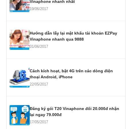
Vinaphone nhanh nhất
19/06/2017
Hướng dẫn lấy lại mật khẩu tài khoản EZPay
Vinaphone nhanh qua 9888
01/06/2017
Cách kích hoạt, bật 4G trên các dòng điện
thoại Android, iPhone
22/05/2017
Đăng ký gói T20 Vinaphone đổi 20.000đ nhận
lại ngay 79.000đ
17/05/2017