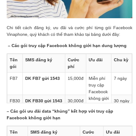
Chi tiết cách đăng ký, ưu đãi và cước phí từng gói Facebook
Vinaphone, quý khách có thể tham khảo tại bảng dưới đây:
– Các gói truy cập Facebook không giới hạn dung lượng
Tên
SMS đăng ký
Cước
Ưu đãi
Chu kỳ
gói
phí
FB7
DK FB7 gửi 1543
15,000đ
Miễn phí
7 ngày
truy cập
Facebook
không giới
FB30
DK FB30 gửi 1543
30,000đ
30 ngày
hạn trong
– Các gói ưu đãi data “khủng” kết hợp với truy cập
chu kỳ gói
Facebook không giới hạn
Tên
SMS đăng ký
Cước
Ưu đãi