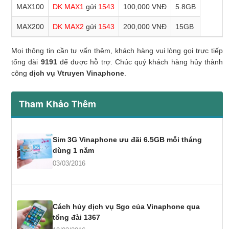
MAX100
DK MAX1
gửi
1543
100,000 VNĐ
5.8GB
MAX200
DK MAX2
gửi
1543
200,000 VNĐ
15GB
Mọi thông tin cần tư vấn thêm, khách hàng vui lòng gọi trực tiếp
tổng đài
9191
để được hỗ trợ. Chúc quý khách hàng hủy thành
công
dịch vụ Vtruyen Vinaphone
.
Tham Khảo Thêm
Sim 3G Vinaphone ưu đãi 6.5GB mỗi tháng
dùng 1 năm
03/03/2016
Cách hủy dịch vụ Sgo của Vinaphone qua
tổng đài 1367