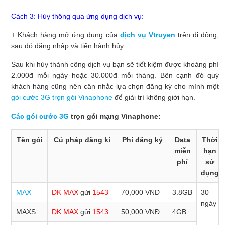
Cách 3: Hủy thông qua ứng dụng dịch vụ:
+ Khách hàng mở ứng dụng của
dịch vụ Vtruyen
trên di động,
sau đó đăng nhập và tiến hành hủy.
Sau khi hủy thành công dịch vụ bạn sẽ tiết kiệm được khoảng phí
2.000đ mỗi ngày hoặc 30.000đ mỗi tháng. Bên cạnh đó quý
khách hàng cũng nên cân nhắc lựa chọn đăng ký cho mình một
gói cước 3G trọn gói Vinaphone
để giải trí không giới hạn.
Các gói cước 3G
trọn gói mạng Vinaphone:
Tên gói
Cú pháp đăng kí
Phí đăng ký
Data
Thời
miễn
hạn
phí
sử
dụng
MAX
DK MAX
gửi
1543
70,000 VNĐ
3.8GB
30
ngày
MAXS
DK MAX
gửi
1543
50,000 VNĐ
4GB