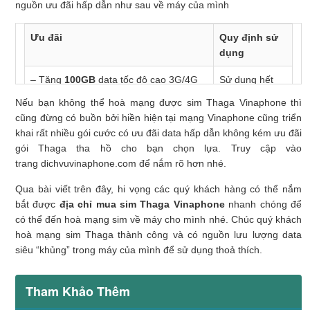
nguồn ưu đãi hấp dẫn như sau về máy của mình
Ưu đãi
Quy định sử
dụng
– Tặng
100GB
data tốc độ cao 3G/4G
Sử dụng hết
dùng để
truy cập internet
thả ga trong
ưu đãi data, hệ
Nếu bạn không thể hoà mạng được sim Thaga Vinaphone thì
vùng Zone- Tặng
2GB
data tốc độ cao
thống sẽ tự
cũng đừng có buồn bởi hiền hiện tại mạng Vinaphone cũng triển
3G/4G để truy cập internet ngoài vùng
động ngắt kết
khai rất nhiều gói cước có ưu đãi data hấp dẫn không kém ưu đãi
Zone
nối mạng.
gói Thaga tha hồ cho bạn chọn lựa. Truy cập vào
trang dichvuvinaphone.com để nắm rõ hơn nhé.
Qua bài viết trên đây, hi vọng các quý khách hàng có thể nắm
bắt được
địa chỉ mua sim Thaga Vinaphone
nhanh chóng để
có thể đến hoà mạng sim về máy cho mình nhé. Chúc quý khách
hoà mạng sim Thaga thành công và có nguồn lưu lượng data
siêu “khủng” trong máy của mình để sử dụng thoả thích.
Tham Khảo Thêm