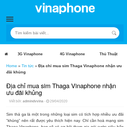
3G Vinaphone
4G Vinaphone
Thủ Thuật
Home
»
Tin tức
»
Địa chỉ mua sim Thaga Vinaphone nhận ưu
đãi khủng
Địa chỉ mua sim Thaga Vinaphone nhận
ưu đãi khủng
Viết bởi:
admindvvina
-
29/04/2020
Sim thả ga là một trong những loại sim có tích hợp nhiều ưu đãi
“khủng” nên rất được yêu thích hiện nay. Chỉ cần hoà mạng sim
Thaga Vinaphone, bạn sẽ có cơ hội tham gia gói cước siêu hấp