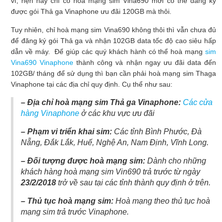
vì, hện nay chỉ có hoà mạng sim Vina690 mới có thể đăng ký
được gói Thả ga Vinaphone ưu đãi 120GB mà thôi.
Tuy nhiên, chỉ hoà mạng sim Vina690 không thôi thì vẫn chưa đủ
để đăng ký gói Thả ga và nhận 102GB data tốc độ cao siêu hấp
dẫn về máy. Để giúp các quý khách hành có thể hoà mạng
sim
Vina690 Vinaphone
thành công và nhận ngay ưu đãi data đến
102GB/ tháng để sử dụng thì bạn cần phải hoà mạng sim Thaga
Vinaphone tại các địa chỉ quy định. Cụ thể như sau:
– Địa chỉ hoà mạng sim Thả ga Vinaphone:
Các cửa
hàng Vinaphone
ở các khu vực ưu đãi
– Phạm vi triển khai sim:
Các tỉnh Bình Phước, Đà
Nẵng, Đắk Lắk, Huế, Nghệ An, Nam Định, Vĩnh Long.
– Đối tượng được hoà mạng sim:
Dành cho những
khách hàng hoà mạng sim Vin690 trả trước từ ngày
23/2/2018
trở về sau tại các tỉnh thành quy định ở trên.
– Thủ tục hoà mạng sim:
Hoà mạng theo thủ tục hoà
mạng sim trả trước Vinaphone.