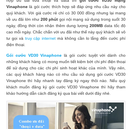
hợp ưu đãi vừa thoại và data thì
gói cước VD30 mạng
Vinaphone
là gói cước thích hợp sẽ đáp ứng nhu cầu này cho
quý khách. Với giá cước rẻ chỉ có 30 000 đồng nhưng lại mang
về ưu đãi lớn như
200 phút
gọi nội mạng sử dụng trong suốt 30
ngày, đồng thời còn nhận thêm dung lượng
200MB
data tốc độ
cao mỗi ngày. Chắc chắn với ưu đãi như thế này quý khách sẽ vô
tư gọi và
truy cập internet
mà không cần lo lắng đến cước phí
điện thoại.
Gói cước VD30 Vinaphone
là gói cước tuyệt vời dành cho
những khách hàng có mong muốn tiết kiệm bớt chi phí điện thoại
để sử dụng cho các chi phí sinh hoạt khác của mình. Vậy nên,
các quý khách hàng nào có nhu cầu sử dụng gói cước VD30
Vinaphone thì hãy nhanh tay đăng ký ngay thôi nào. Nếu quý
khách muốn đăng ký gói cước VD30 Vinaphone thì hãy tham
khảo hướng dẫn cách đăng ký qua bài viết dưới đây nhé.