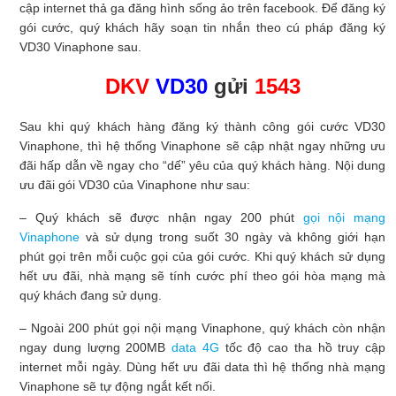
cập internet thả ga đăng hình sống ảo trên facebook. Để đăng ký
gói cước, quý khách hãy soạn tin nhắn theo cú pháp đăng ký
VD30 Vinaphone sau.
DKV
VD30
gửi
1543
Sau khi quý khách hàng đăng ký thành công gói cước VD30
Vinaphone, thì hệ thống Vinaphone sẽ cập nhật ngay những ưu
đãi hấp dẫn về ngay cho “dế” yêu của quý khách hàng. Nội dung
ưu đãi gói VD30 của Vinaphone như sau:
– Quý khách sẽ được nhận ngay 200 phút
gọi nội mạng
Vinaphone
và sử dụng trong suốt 30 ngày và không giới hạn
phút gọi trên mỗi cuộc gọi của gói cước. Khi quý khách sử dụng
hết ưu đãi, nhà mạng sẽ tính cước phí theo gói hòa mạng mà
quý khách đang sử dụng.
– Ngoài 200 phút gọi nội mạng Vinaphone, quý khách còn nhận
ngay dung lượng 200MB
data 4G
tốc độ cao tha hồ truy cập
internet mỗi ngày. Dùng hết ưu đãi data thì hệ thống nhà mạng
Vinaphone sẽ tự động ngắt kết nối.