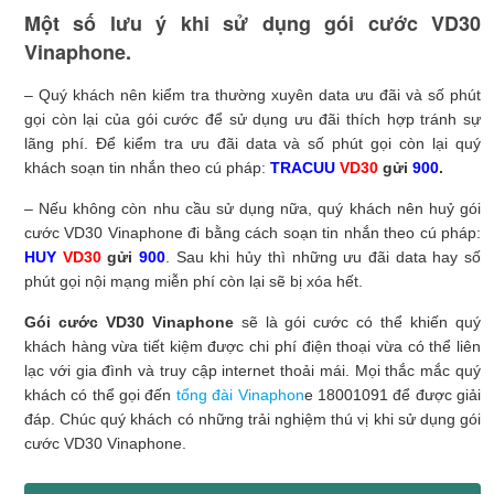
Một số lưu ý khi sử dụng gói cước VD30
Vinaphone.
– Quý khách nên kiểm tra thường xuyên data ưu đãi và số phút
gọi còn lại của gói cước để sử dụng ưu đãi thích hợp tránh sự
lãng phí. Để kiểm tra ưu đãi data và số phút gọi còn lại quý
khách soạn tin nhắn theo cú pháp:
TRACUU
VD30
gửi
900
.
– Nếu không còn nhu cầu sử dụng nữa, quý khách nên huỷ gói
cước VD30 Vinaphone đi bằng cách soạn tin nhắn theo cú pháp:
HUY
VD30
gửi
900
. Sau khi hủy thì những ưu đãi data hay số
phút gọi nội mạng miễn phí còn lại sẽ bị xóa hết.
Gói cước VD30 Vinaphone
sẽ là gói cước có thể khiến quý
khách hàng vừa tiết kiệm được chi phí điện thoại vừa có thể liên
lạc với gia đình và truy cập internet thoải mái. Mọi thắc mắc quý
khách có thể gọi đến
tổng đài Vinaphon
e 18001091 để được giải
đáp. Chúc quý khách có những trải nghiệm thú vị khi sử dụng gói
cước VD30 Vinaphone.