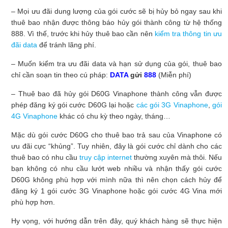
– Mọi ưu đãi dung lượng của gói cước sẽ bị hủy bỏ ngay sau khi
thuê bao nhận được thông báo hủy gói thành công từ hệ thống
888. Vì thế, trước khi hủy thuê bao cần nên
kiểm tra thông tin ưu
đãi data
để tránh lãng phí.
– Muốn kiểm tra ưu đãi data và hạn sử dụng của gói, thuê bao
chỉ cần soạn tin theo cú pháp:
DATA
gửi
888
(Miễn phí)
– Thuê bao đã hủy gói D60G Vinaphone thành công vẫn được
phép đăng ký gói cước D60G lại hoặc
các gói 3G Vinaphone
,
gói
4G Vinaphone
khác có chu kỳ theo ngày, tháng…
Mặc dù gói cước D60G cho thuê bao trả sau của Vinaphone có
ưu đãi cực “khủng”. Tuy nhiên, đây là gói cước chỉ dành cho các
thuê bao có nhu cầu
truy cập internet
thường xuyên mà thôi. Nếu
bạn không có nhu cầu lướt web nhiều và nhận thấy gói cước
D60G không phù hợp với mình nữa thì nên chọn cách hủy để
đăng ký 1 gói cước 3G Vinaphone hoặc gói cước 4G Vina mới
phù hợp hơn.
Hy vọng, với hướng dẫn trên đây, quý khách hàng sẽ thực hiện