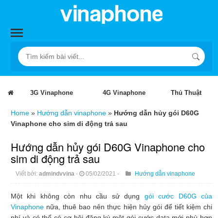
3G Vinaphone
4G Vinaphone
Thủ Thuật
Home
»
Hướng dẫn vinaphone
»
Hướng dẫn hủy gói D60G
Vinaphone cho sim di động trả sau
Hướng dẫn hủy gói D60G Vinaphone cho
sim di động trả sau
Viết bởi:
admindvvina
-
05/02/2021
-
Hướng dẫn vinaphone
Một khi không còn nhu cầu sử dụng
gói cước D60G của
Vinaphone
nữa, thuê bao nên thực hiện hủy gói để tiết kiệm chi
phí và có thể có cơ hội đăng ký một gói cước data mới phù hợp