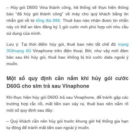
– Hủy gói D60G Vina thành công, hệ thống sẽ thực hiện thông
báo “đã hủy gói thành công” về máy cho quý khách bằng tin
nhắn gửi về từ
tổng đài 888
. Thuê bao nào nhận được tin nhắn
này có thể an tâm đăng ký 1 gói cước mới phù hợp với nhu cầu
sử dụng của mình.
Lưu ý: Tại thời điểm hủy gói, thuê bao nên tắt chế độ
mạng
3G
/
mạng 4G
Vinaphone trên điện thoại. Bởi, như vậy mới đảm
bảo sau khi hủy gói, thuê bao không bị trừ cước data ngoài ý
muốn.
Một số quy định cần nắm khi hủy gói cước
D60G cho sim trả sau Vinaphone
Khi thực hiện hủy gói D60G trả sau Vinaphone, để tránh gặp các
trường hợp rắc rối, mất tiền oan xảy ra, thuê bao nên nắm rõ
một số quy định sau đây:
– Quý khách cần nên hủy gói trước khung giờ hệ thống gia hạn
tự động để tránh mất tiền oan ngoài ý muốn.