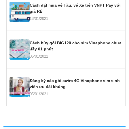
Cách đặt mua vé Tàu, vé Xe trên VNPT Pay với
giá RẺ
13/01/2021
Cách hủy gói BIG120 cho sim Vinaphone chưa
đầy 01 phút
05/01/2021
Đăng ký các gói cước 4G Vinaphone sim sinh
viên ưu đãi khủng
05/01/2021