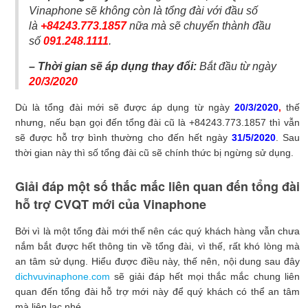
Vinaphone sẽ không còn là tổng đài với đầu số
là
+84243.773.1857
nữa mà sẽ chuyển thành đầu
số
091.248.1111
.
– Thời gian sẽ áp dụng thay đổi:
Bắt đầu từ ngày
20/3/2020
Dù là tổng đài mới sẽ được áp dụng từ ngày
20/3/2020
,
thế
nhưng, nếu bạn gọi đến tổng đài cũ là +84243.773.1857 thì vẫn
sẽ được hỗ trợ bình thường cho đến hết ngày
31/5/2020
. Sau
thời gian này thì số tổng đài cũ sẽ chính thức bị ngừng sử dụng.
Giải đáp một số thắc mắc liên quan đến tổng đài
hỗ trợ CVQT mới của Vinaphone
Bởi vì là một tổng đài mới thế nên các quý khách hàng vẫn chưa
nắm bắt được hết thông tin về tổng đài, vì thế, rất khó lòng mà
an tâm sử dụng. Hiểu được điều này, thế nên, nội dung sau đây
dichvuvinaphone.com
sẽ giải đáp hết mọi thắc mắc chung liên
quan đến tổng đài hỗ trợ mới này để quý khách có thể an tâm
mà liên lạc nhé.