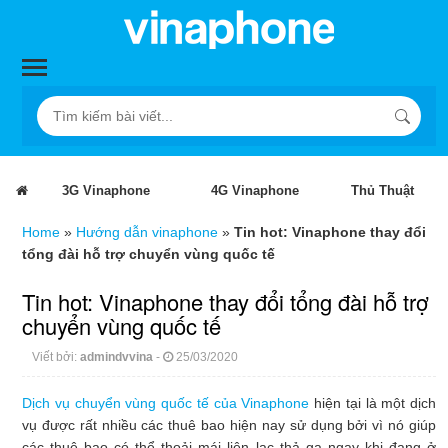
3G Vinaphone
4G Vinaphone
Thủ Thuật
Home
»
Hướng dẫn vinaphone
»
Tin hot: Vinaphone thay đổi
tổng đài hỗ trợ chuyển vùng quốc tế
Tin hot: Vinaphone thay đổi tổng đài hỗ trợ
chuyển vùng quốc tế
Viết bởi:
admindvvina
-
25/03/2020
Dịch vụ chuyển vùng quốc tế của Vinaphone
hiện tại là một dịch
vụ được rất nhiều các thuê bao hiện nay sử dụng bởi vì nó giúp
các thuê bao có thể thoải mái liên lạc thả ga ngay khi đang ở