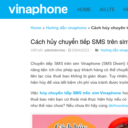
HOME
4G LTE
H
Home
»
Hướng dẫn vinaphone
»
Cách hủy chuyển t
Cách hủy chuyển tiếp SMS trên si
Viết bởi:
admindvvina
-
29/04/2022
-
Hướng dẫn vina
Chuyển tiếp SMS trên sim Vinaphone (SMS Divert) l
năng tiện ích cho phép quý khách hàng có thể chuyể
liên lạc của thuê bao không bị gián đoạn. Tuy nhi
hiện hủy để vừa tiết kiệm chi phí vừa tránh được trư
Việc
hủy chuyển tiếp SMS trên sim Vinaphone
hoà
thuê bao nên bạn cứ thoải mái thực hiện hủy nếu có 
như thế nào chưa? Nếu chưa thì hãy cùng
dichvuvin