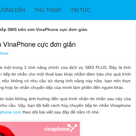
ƯỚNG DẪN
THỦ THUẬT
TIN TỨC
iếp SMS trên sim VinaPhone cực đơn giản
m VinaPhone cực đơn giản
phone
à một trong 3 tính năng chính của dịch vụ SMS PLUS. Đây là tính
n tiếp tin nhắn cho một thuê bao khác nhằm đảm bảo cho quá trình
ên, nếu không có nhu cầu sử dụng tính năng này nữa, bạn nên thực
ờng hợp tin nhắn chuyển tiếp của mình làm phiền đến người khác.
n toàn không ảnh hưởng đến quá trình nhận tin nhắn sau này của
nhu cầu. Vậy, bạn đã biết cách hủy chuyển tiếp tin nhắn Vinaphone
aphone.com
theo dõi bài viết sau đây để nắm rõ nhé.