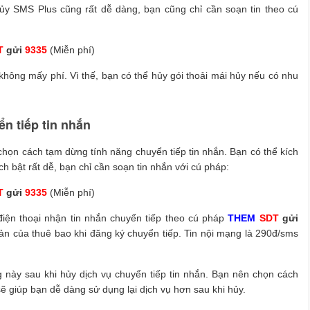
hủy SMS Plus cũng rất dễ dàng, bạn cũng chỉ cần soạn tin theo cú
T
gửi
9335
(Miễn phí)
hông mấy phí. Vì thế, bạn có thể hủy gói thoải mái hủy nếu có nhu
ển tiếp tin nhắn
ọn cách tạm dừng tính năng chuyển tiếp tin nhắn. Bạn có thể kích
ch bật rất dễ, bạn chỉ cần soạn tin nhắn với cú pháp:
T
gửi
9335
(Miễn phí)
điện thoại nhận tin nhắn chuyển tiếp theo cú pháp
THEM
SDT
gửi
oản của thuê bao khi đăng ký chuyển tiếp. Tin nội mạng là 290đ/sms
 này sau khi hủy dịch vụ chuyển tiếp tin nhắn. Bạn nên chọn cách
ẽ giúp bạn dễ dàng sử dụng lại dịch vụ hơn sau khi hủy.