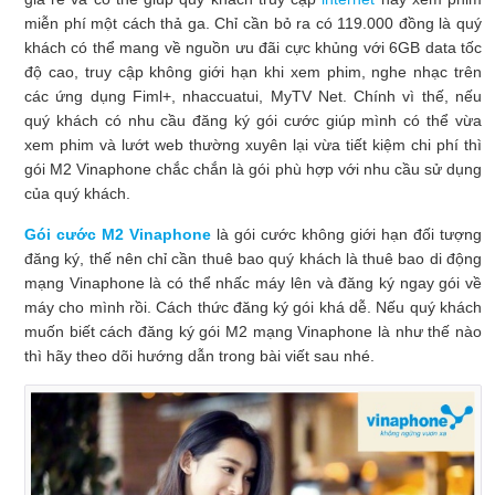
miễn phí một cách thả ga. Chỉ cần bỏ ra có 119.000 đồng là quý
khách có thể mang về nguồn ưu đãi cực khủng với 6GB data tốc
độ cao, truy cập không giới hạn khi xem phim, nghe nhạc trên
các ứng dụng Fiml+, nhaccuatui, MyTV Net. Chính vì thế, nếu
quý khách có nhu cầu đăng ký gói cước giúp mình có thể vừa
xem phim và lướt web thường xuyên lại vừa tiết kiệm chi phí thì
gói M2 Vinaphone chắc chắn là gói phù hợp với nhu cầu sử dụng
của quý khách.
Gói cước M2 Vinaphone
là gói cước không giới hạn đối tượng
đăng ký, thế nên chỉ cần thuê bao quý khách là thuê bao di động
mạng Vinaphone là có thể nhấc máy lên và đăng ký ngay gói về
máy cho mình rồi. Cách thức đăng ký gói khá dễ. Nếu quý khách
muốn biết cách đăng ký gói M2 mạng Vinaphone là như thế nào
thì hãy theo dõi hướng dẫn trong bài viết sau nhé.