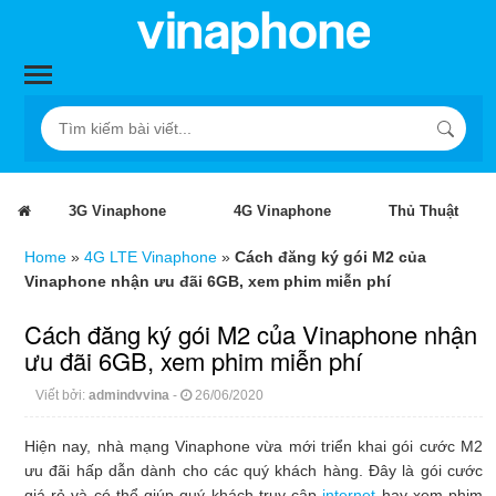
3G Vinaphone
4G Vinaphone
Thủ Thuật
Home
»
4G LTE Vinaphone
»
Cách đăng ký gói M2 của
Vinaphone nhận ưu đãi 6GB, xem phim miễn phí
Cách đăng ký gói M2 của Vinaphone nhận
ưu đãi 6GB, xem phim miễn phí
Viết bởi:
admindvvina
-
26/06/2020
Hiện nay, nhà mạng Vinaphone vừa mới triển khai gói cước M2
ưu đãi hấp dẫn dành cho các quý khách hàng. Đây là gói cước
giá rẻ và có thể giúp quý khách truy cập
internet
hay xem phim