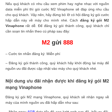
Nếu quý khách có nhu cầu xem phim hay nghe nhạc với nguồn
data miễn phí thì gói cước M2 Vinaphone sẽ đáp ứng nhu cầu
cho quý khách. Vậy nên, hãy đừng bỏ lỡ có hội đăng ký gói cước
hấp dẫn này về máy cho mình nhé. Cách
đăng ký gói M2
Vinaphone
rất dễ. Để đăng ký gói thành công, quý khách chỉ
cần soạn tin nhắn theo cú pháp sau đây:
M2
gửi
888
– Cước tin nhắn đăng ký: Miễn phí
– Đăng ký gói thành công, quý khách hãy khởi động lại máy để
nguồn ưu đãi được cập nhật vào máy cho quý khách nhé.
Nội dung ưu đãi nhận được khi đăng ký gói M2
mạng Vinaphone
Đăng ký gói M2 mạng Vinaphone, quý khách sẽ nhận ngay về
máy của mình nguồn ưu đãi hấp dẫn như sau:
– Nhận ngay
6GB
data tốc độ cao lướt web cực đã, hết ưu đãi,