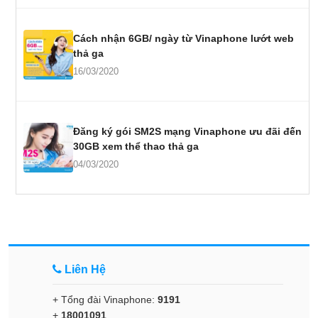
Cách nhận 6GB/ ngày từ Vinaphone lướt web
thả ga
16/03/2020
Đăng ký gói SM2S mạng Vinaphone ưu đãi đến
30GB xem thể thao thả ga
04/03/2020
Liên Hệ
+ Tổng đài Vinaphone:
9191
+
18001091