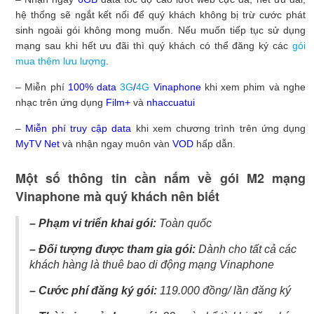
hệ thống sẽ ngắt kết nối để quý khách không bị trừ cước phát
sinh ngoài gói không mong muốn. Nếu muốn tiếp tục sử dụng
mạng sau khi hết ưu đãi thì quý khách có thể đăng ký các
gói
mua thêm lưu lượng
.
– Miễn phí
100% data
3G
/
4G
Vinaphone
khi xem phim và nghe
nhạc trên ứng dụng
Film+
và
nhaccuatui
–
Miễn phí truy cập data
khi xem chương trình trên ứng dụng
MyTV Net
và nhận ngay muôn vàn
VOD
hấp dẫn.
Một số thông tin cần nắm về gói M2 mạng
Vinaphone mà quý khách nên biết
– Phạm vi triển khai gói:
Toàn quốc
– Đối tượng được tham gia gói:
Dành cho tất cả các
khách hàng là thuê bao di động mạng Vinaphone
– Cước phí đăng ký gói:
119.000 đồng/ lần đăng ký