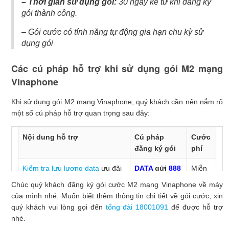
– Thời gian sử dụng gói:
30 ngày kể từ khi đăng ký
gói thành công.
– Gói cước có tính năng tự động gia hạn chu kỳ sử
dụng gói
Các cú pháp hỗ trợ khi sử dụng gói M2 mạng
Vinaphone
Khi sử dụng gói M2 mạng Vinaphone, quý khách cần nên nắm rõ
một số cú pháp hỗ trợ quan trọng sau đây:
Nội dung hỗ trợ
Cú pháp
Cước
đăng ký gói
phí
Kiểm tra lưu lượng data
ưu đãi
DATA
gửi
888
Miễn
còn lại trong gói
phí
Chúc quý khách đăng ký gói cước M2 mạng Vinaphone về máy
của mình nhé. Muốn biết thêm thông tin chi tiết về gói cước, xin
Hủy gói cước
HUY
M2
gửi
Miễn
quý khách vui lòng gọi đến
tổng đài 18001091
để được hỗ trợ
888
phí
nhé.