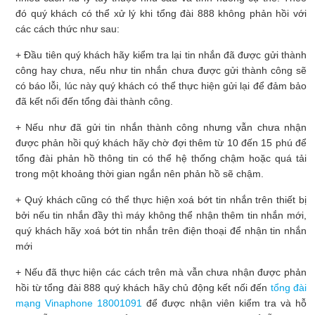
đó quý khách có thể xử lý khi tổng đài 888 không phản hồi với
các cách thức như sau:
+ Đầu tiên quý khách hãy kiểm tra lại tin nhắn đã được gửi thành
công hay chưa, nếu như tin nhắn chưa được gửi thành công sẽ
có báo lỗi, lúc này quý khách có thể thực hiện gửi lại để đảm bảo
đã kết nối đến tổng đài thành công.
+ Nếu như đã gửi tin nhắn thành công nhưng vẫn chưa nhận
được phản hồi quý khách hãy chờ đợi thêm từ 10 đến 15 phú để
tổng đài phản hồ thông tin có thể hệ thống chậm hoặc quá tải
trong một khoảng thời gian ngắn nên phản hồ sẽ chậm.
+ Quý khách cũng có thể thực hiện xoá bớt tin nhắn trên thiết bị
bởi nếu tin nhắn đầy thì máy không thể nhận thêm tin nhắn mới,
quý khách hãy xoá bớt tin nhắn trên điện thoại để nhận tin nhắn
mới
+ Nếu đã thực hiện các cách trên mà vẫn chưa nhận được phản
hồi từ tổng đài 888 quý khách hãy chủ động kết nối đến
tổng đài
mạng Vinaphone 18001091
để được nhận viên kiểm tra và hỗ