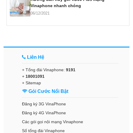
Vinaphone nhanh chóng
06/12/2021
Liên Hệ
+ Tổng đài Vinaphone:
9191
+
18001091
+
Sitemap
Gói Cước Nổi Bật
Đăng ký 3G VinaPhone
Đăng ký 4G VinaPhone
Các gói gọi nội mạng Vinaphone
Số tổng đài Vinaphone