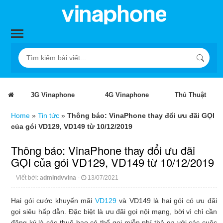
3G Vinaphone
4G Vinaphone
Thủ Thuật
Home
»
Tin tức
»
Thông báo: VinaPhone thay đổi ưu đãi GỌI
của gói VD129, VD149 từ 10/12/2019
Thông báo: VinaPhone thay đổi ưu đãi
GỌI của gói VD129, VD149 từ 10/12/2019
Viết bởi:
admindvvina
-
13/07/2021
Hai gói cước khuyến mãi
VD129
và VD149 là hai gói có ưu đãi
gọi siêu hấp dẫn. Đặc biệt là ưu đãi gọi nội mạng, bời vì chỉ cần
đăng ký là các thuê bao có thể gọi miễn phí thả ga với các cuộc