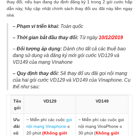
thay đổi, nếu bạn đang dự định đăng ký 1 trong 2 gói cước hấp
dẫn này, hãy cập nhật chính sách thay đổi ưu đãi này liền ngay
nhé.
– Phạm vi triển khai:
Toàn quốc
– Thời gian bắt đầu thay đổi:
Từ ngày
10/12/2019
–
Đối tượng áp dụng:
Dành cho tất cả các thuê bao
đang sử dụng và đăng ký mới gói cước VD129 và
VD149 của mạng Vinahone
– Quy định thay đổi:
Sẽ thay đổ ưu đãi gọi nội mạng
của hai gói cước VD129 và VD149 của Vinaphone. Cụ
thể như sau:
Tên
VD129
VD149
gói
Ưu
− Miễn phí các cuộc
gọi
− Miễn phí các cuộc gọi
đãi
nội mạng Vinaphone
≤
nội mạng VinaPhone ≤
cũ
20 phút
(Không giới
30 phút (
Không giới