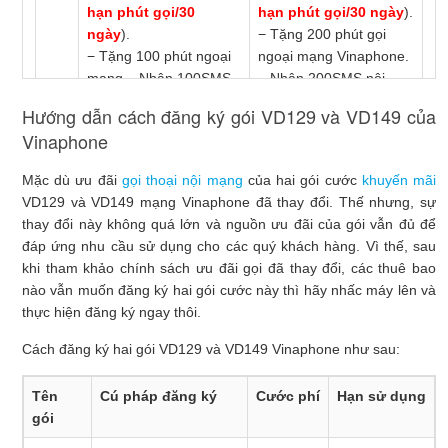
hạn phút gọi/30
hạn phút gọi/30 ngày
).
ngày
).
− Tặng 200 phút
gọi
− Tặng 100 phút ngoại
ngoại mạng Vinaphone.
mạng.− Nhận 100SMS
− Nhận 200SMS nội
nội mạng VinaPhone.
mạng VinaPhone.
Hướng dẫn cách đăng ký gói VD129 và VD149 của
− Tặng 3GB/ ngày
− Tặng 4GB/ ngày
Vinaphone
(90GB/ 30 ngày).
(120GB/ 30 ngày).
Mặc dù ưu đãi
gọi thoại nội mạng
của hai gói cước
khuyến mãi
Ưu
− Miễn phí các cuộc gọi
− Miễn phí các cuộc gọi
VD129 và VD149 mạng Vinaphone đã thay đổi. Thế nhưng, sự
đãi
nội mạng VinaPhone ≤
nội mạng VinaPhone
thay đổi này không quá lớn và nguồn ưu đãi của gói vẫn đủ để
mới
20 phút (
Không quá
<=30 phút (
K
hông quá
đáp ứng nhu cầu sử dụng cho các quý khách hàng. Vì thế, sau
1,000 phút/30 ngày
).
1.000 phút/30 ngày
).
khi tham khảo chính sách ưu đãi gọi đã thay đổi, các thuê bao
− Tặng 100 phút gọi
− Tặng 200 phút
ngoại
nào vẫn muốn đăng ký hai gói cước này thì hãy nhấc máy lên và
ngoại mạng VinaPhone.
mạng Vinaphone.
thực hiện đăng ký ngay thôi.
− Nhận 100SMS nội
− Nhận 200SMS nội
mạng VinaPhone.
mạng VinaPhone.
Cách đăng ký hai gói VD129 và VD149 Vinaphone như sau:
− Nhận 3GB/ ngày
− Nhận 4GB/ ngày
(90GB/ 30 ngày).
(120GB/ 30 ngày).
Tên
Cú pháp đăng ký
Cước phí
Hạn sử dụng
gói