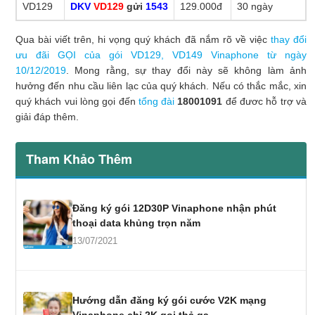
VD129
DKV
VD129
gửi
1543
129.000đ
30 ngày
VD149
DKV
VD149
gửi
1543
149.000đ
30 ngày
Qua bài viết trên, hi vọng quý khách đã nắm rõ về việc
thay đổi
ưu đãi GỌI của gói VD129, VD149 Vinaphone từ ngày
10/12/2019
. Mong rằng, sự thay đổi này sẽ không làm ảnh
hưởng đến nhu cầu liên lạc của quý khách. Nếu có thắc mắc, xin
quý khách vui lòng gọi đến
tổng đài
18001091
để đươc hỗ trợ và
giải đáp thêm.
Tham Khảo Thêm
Đăng ký gói 12D30P Vinaphone nhận phút
thoại data khủng trọn năm
13/07/2021
Hướng dẫn đăng ký gói cước V2K mạng
Vinaphone chỉ 2K gọi thả ga